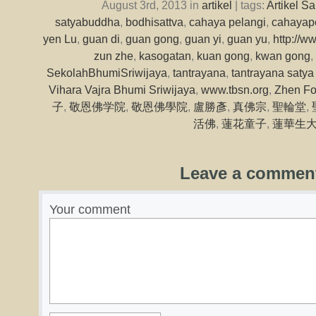
August 3rd, 2013 in
artikel
| tags:
Artikel 
satyabuddha
,
bodhisattva
,
cahaya pelangi
,
cahayap
yen Lu
,
guan di
,
guan gong
,
guan yi
,
guan yu
,
http://w
zun zhe
,
kasogatan
,
kuan gong
,
kwan gong
,
SekolahBhumiSriwijaya
,
tantrayana
,
tantrayana saty
Vihara Vajra Bhumi Sriwijaya
,
www.tbsn.org
,
Zhen Fo
子
,
敬恩佛学院
,
敬恩佛學院
,
盧勝彥
,
真佛宗
,
聖輪堂
,
活佛
,
蓮花童子
,
蓮華生
Leave a commen
Your comment