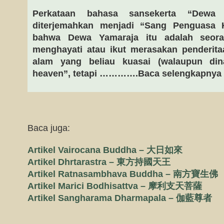
Perkataan bahasa sansekerta “Dewa
diterjemahkan menjadi “Sang Penguasa 
bahwa Dewa Yamaraja itu adalah seora
menghayati atau ikut merasakan penderita
alam yang beliau kuasai (walaupun di
heaven”, tetapi ………….Baca selengkapnya d
Baca juga:
Artikel Vairocana Buddha – 大日如來
Artikel Dhrtarastra – 東方持國天王
Artikel Ratnasambhava Buddha – 南方寶生佛
Artikel Marici Bodhisattva – 摩利支天菩薩
Artikel Sangharama Dharmapala – 伽藍尊者