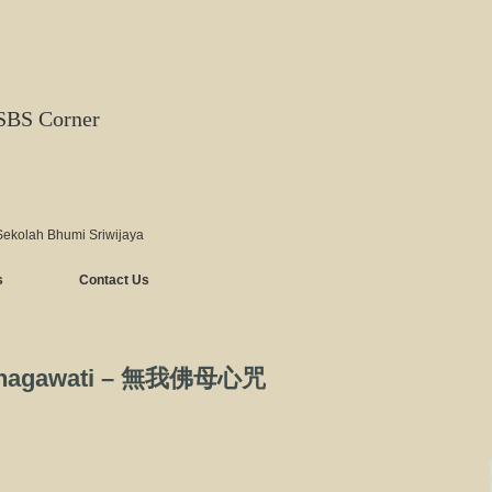
SBS Corner
Sekolah Bhumi Sriwijaya
s
Contact Us
 Bhagawati – 無我佛母心咒