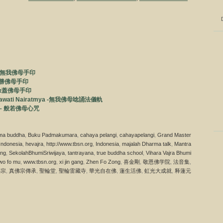
ti – 無我佛母手印
 – 尊勝佛母手印
 大白傘蓋佛母手印
Bhagawati Nairatmya -無我佛母唸誦法儀軌
ati – 般若佛母心咒
ma buddha
,
Buku Padmakumara
,
cahaya pelangi
,
cahayapelangi
,
Grand Master
Indonesia
,
hevajra
,
http://www.tbsn.org
,
Indonesia
,
majalah Dharma talk
,
Mantra
ng
,
SekolahBhumiSriwijaya
,
tantrayana
,
true buddha school
,
Vihara Vajra Bhumi
wo fo mu
,
www.tbsn.org
,
xi jin gang
,
Zhen Fo Zong
,
喜金剛
,
敬恩佛学院
,
法音集
,
佛宗
,
真佛宗傳承
,
聖輪堂
,
聖輪雷藏寺
,
華光自在佛
,
蓮生活佛
,
虹光大成就
,
释蓮元