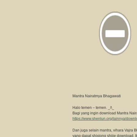
Mantra Nairatmya Bhagawati
Halo temen – temen. _/\_
Bagi yang ingin download Mantra N
https://www.shenlun.org/lainnya/down
Dan juga selain mantra, vihara Vajra B
yang dapat shixiong shijie download. Iku