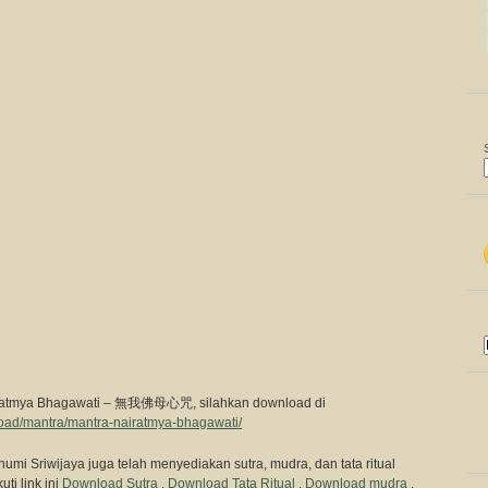
airatmya Bhagawati – 無我佛母心咒, silahkan download di
load/mantra/mantra-nairatmya-bhagawati/
humi Sriwijaya juga telah menyediakan sutra, mudra, dan tata ritual
ti link ini
Download Sutra
,
Download Tata Ritual
,
Download mudra
.