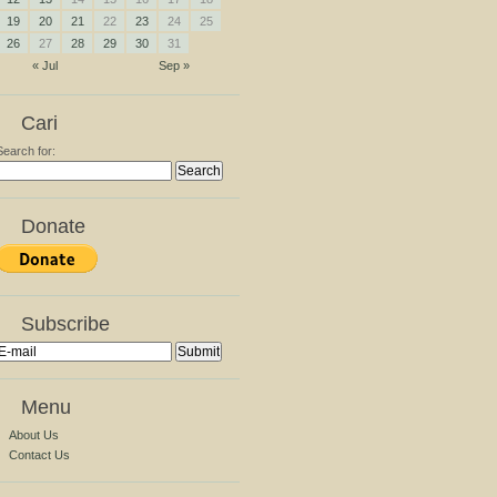
19
20
21
22
23
24
25
26
27
28
29
30
31
« Jul
Sep »
Cari
Search for:
Donate
Subscribe
Menu
About Us
Contact Us