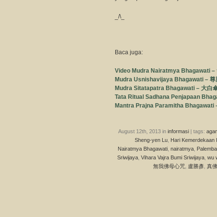
_/\_
Baca juga:
Video Mudra Nairatmya Bhagawa
Mudra Usnishavijaya Bhagawati
Mudra Sitatapatra Bhagawati –
Tata Ritual Sadhana Penjapaan 
Mantra Prajna Paramitha Bhagaw
August 12th, 2013 in
informasi
| tags:
aga
Sheng-yen Lu
,
Hari Kemerdekaan 
Nairatmya Bhagawati
,
nairatmya
,
Palemba
Sriwijaya
,
Vihara Vajra Bumi Sriwijaya
,
wu 
無我佛母心咒
,
盧勝彥
,
真