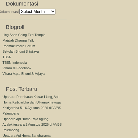
Dokumentasi
Dokumentasi
Blogroll
Ling Shen Ching Tze Temple
Majalah Dharma Talk
Padmakumara Forum
Sekolah Bhumi Sriwijaya
TBSN
TBSN Indonesia
Vihara di Facebook
Vihara Vajra Bhumi Sriwijaya
Post Terbaru
Upacara Pertobatan Kaisar Liang, Api
Homa Ksitigarbha dan Ulkamukhayoga
Ksitigarbha 5-16 Agustus 2026 di VVBS
Palembang
Upacara Api Homa Raja Agung
Avalokitesvara 2 Agustus 2026 di VVBS
Palembang
Upacara Api Homa Sangharama