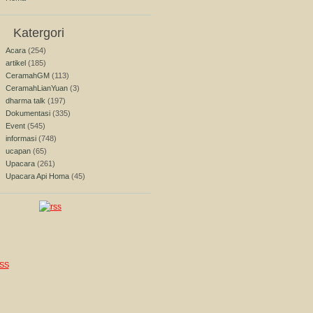
Katergori
Acara
(254)
artikel
(185)
CeramahGM
(113)
CeramahLianYuan
(3)
dharma talk
(197)
Dokumentasi
(335)
Event
(545)
informasi
(748)
ucapan
(65)
Upacara
(261)
Upacara Api Homa
(45)
SS