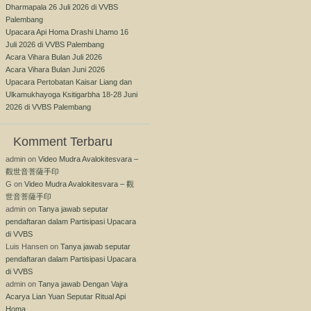
Dharmapala 26 Juli 2026 di VVBS
Palembang
Upacara Api Homa Drashi Lhamo 16
Juli 2026 di VVBS Palembang
Acara Vihara Bulan Juli 2026
Acara Vihara Bulan Juni 2026
Upacara Pertobatan Kaisar Liang dan
Ulkamukhayoga Ksitigarbha 18-28 Juni
2026 di VVBS Palembang
Komment Terbaru
admin
on
Video Mudra Avalokitesvara –
觀世音菩薩手印
G
on
Video Mudra Avalokitesvara – 觀
世音菩薩手印
admin
on
Tanya jawab seputar
pendaftaran dalam Partisipasi Upacara
di VVBS
Luis Hansen
on
Tanya jawab seputar
pendaftaran dalam Partisipasi Upacara
di VVBS
admin
on
Tanya jawab Dengan Vajra
Acarya Lian Yuan Seputar Ritual Api
Homa