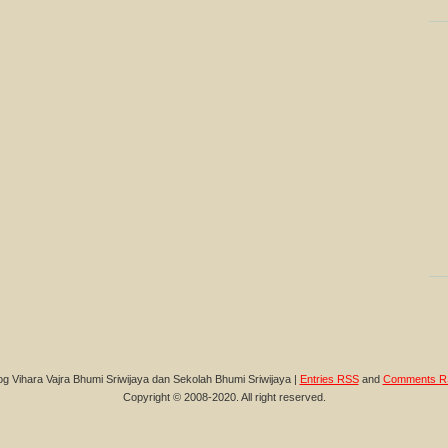
og Vihara Vajra Bhumi Sriwijaya dan Sekolah Bhumi Sriwijaya |
Entries RSS
and
Comments R
Copyright © 2008-2020. All right reserved.