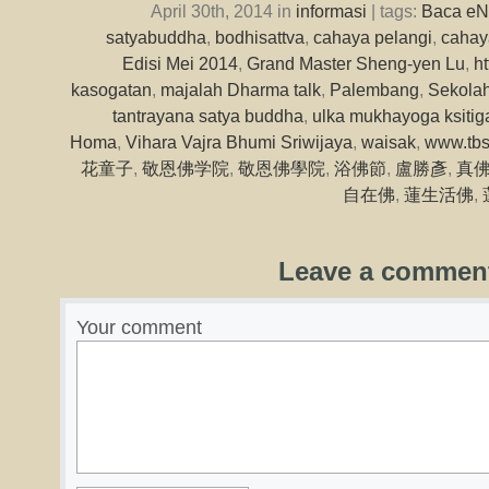
April 30th, 2014 in
informasi
| tags:
Baca eN
satyabuddha
,
bodhisattva
,
cahaya pelangi
,
cahay
Edisi Mei 2014
,
Grand Master Sheng-yen Lu
,
h
kasogatan
,
majalah Dharma talk
,
Palembang
,
Sekola
tantrayana satya buddha
,
ulka mukhayoga ksitig
Homa
,
Vihara Vajra Bhumi Sriwijaya
,
waisak
,
www.tbs
花童子
,
敬恩佛学院
,
敬恩佛學院
,
浴佛節
,
盧勝彥
,
真
自在佛
,
蓮生活佛
,
Leave a commen
Your comment