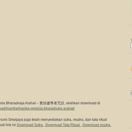
ndola Bharadvaja Arahat – 賓頭盧尊者咒語, silahkan download di
load/mantra/mantra-pindola-bharadvaja-arahat/
humi Sriwijaya juga telah menyediakan sutra, mudra, dan tata ritual
ti link ini
Download Sutra
,
Download Tata Ritual
,
Download mudra
.