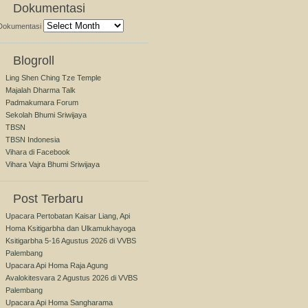
Dokumentasi
Dokumentasi
Blogroll
Ling Shen Ching Tze Temple
Majalah Dharma Talk
Padmakumara Forum
Sekolah Bhumi Sriwijaya
TBSN
TBSN Indonesia
Vihara di Facebook
Vihara Vajra Bhumi Sriwijaya
Post Terbaru
Upacara Pertobatan Kaisar Liang, Api
Homa Ksitigarbha dan Ulkamukhayoga
Ksitigarbha 5-16 Agustus 2026 di VVBS
Palembang
Upacara Api Homa Raja Agung
Avalokitesvara 2 Agustus 2026 di VVBS
Palembang
Upacara Api Homa Sangharama