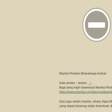
Mantra Pindola Bharadvaja Arahat
Halo temen – temen. _/_
Bagi yang ingin download Mantra Pi
https://www.shenlun.org/lainnya/down
Dan juga selain mantra, vihara Vajra B
yang dapat shixiong shijie download. Iku