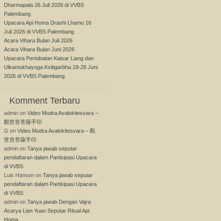
Dharmapala 26 Juli 2026 di VVBS
Palembang
Upacara Api Homa Drashi Lhamo 16
Juli 2026 di VVBS Palembang
Acara Vihara Bulan Juli 2026
Acara Vihara Bulan Juni 2026
Upacara Pertobatan Kaisar Liang dan
Ulkamukhayoga Ksitigarbha 18-28 Juni
2026 di VVBS Palembang
Komment Terbaru
admin
on
Video Mudra Avalokitesvara –
觀世音菩薩手印
G
on
Video Mudra Avalokitesvara – 觀
世音菩薩手印
admin
on
Tanya jawab seputar
pendaftaran dalam Partisipasi Upacara
di VVBS
Luis Hansen
on
Tanya jawab seputar
pendaftaran dalam Partisipasi Upacara
di VVBS
admin
on
Tanya jawab Dengan Vajra
Acarya Lian Yuan Seputar Ritual Api
Homa