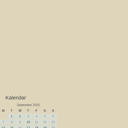
Kalendar
September 2015
M
T
W
T
F
S
S
1
2
3
4
5
6
7
8
9
10
11
12
13
14
15
16
17
18
19
20