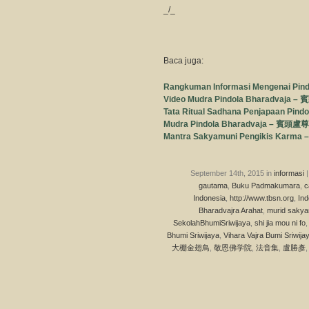
_/_
Baca juga:
Rangkuman Informasi Mengenai Pind
Video Mudra Pindola Bharadvaj
Tata Ritual Sadhana Penjapaan 
Mudra Pindola Bharadvaja – 賓頭
Mantra Sakyamuni Pengikis K
September 14th, 2015 in
informasi
|
gautama
,
Buku Padmakumara
,
c
Indonesia
,
http://www.tbsn.org
,
Ind
Bharadvajra Arahat
,
murid sakya
SekolahBhumiSriwijaya
,
shi jia mou ni fo
Bhumi Sriwijaya
,
Vihara Vajra Bumi Sriwija
大棚金翅鳥
,
敬恩佛学院
,
法音集
,
盧勝彥