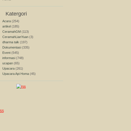
Katergori
Acara
(254)
artikel
(185)
CeramahGM
(113)
CeramahLianYuan
(3)
dharma talk
(197)
Dokumentasi
(335)
Event
(545)
informasi
(748)
ucapan
(65)
Upacara
(261)
Upacara Api Homa
(45)
SS