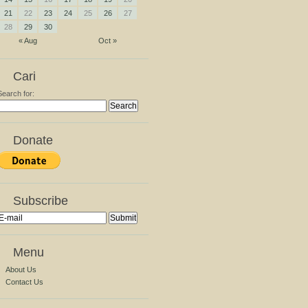
21
22
23
24
25
26
27
28
29
30
« Aug
Oct »
Cari
Search for:
Donate
Subscribe
Menu
About Us
Contact Us