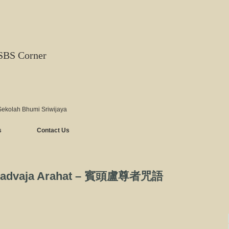
SBS Corner
Sekolah Bhumi Sriwijaya
s
Contact Us
haradvaja Arahat – 賓頭盧尊者咒語