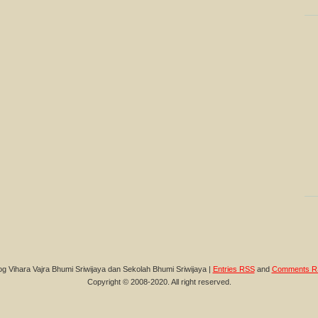
og Vihara Vajra Bhumi Sriwijaya dan Sekolah Bhumi Sriwijaya |
Entries RSS
and
Comments R
Copyright © 2008-2020. All right reserved.