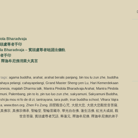
ola Bharadvaja
a – 賓頭盧尊者手印
Pindola Bharadvaja – 賓頭盧尊者唸誦法儀軌
盧尊者手印
arma – 釋迦牟尼佛消業大真言
 tags:
agama buddha
,
arahat
,
arahat beralis panjang
,
bin tou lu zun zhe
,
buddha
ahaya pelangi
,
cahayapelangi
,
Grand Master Sheng-yen Lu
,
Hari Kemerdekaan
onesia
,
majalah Dharma talk
,
Mantra Pindola Bharadvaja Arahat
,
Mantra Pindola
muni
,
Palembang
,
pin to lo
,
pin tuo luo zun zhe
,
sakyamuni
,
Sakyamuni Buddha
,
,
shi jia mou ni fo de di zi
,
tantrayana
,
tara putih
,
true buddha school
,
Vihara Vajra
ya
,
www.tbsn.org
,
Zhen Fo Zong
,
四臂觀音心咒
,
大慈大悲
,
大慈大悲觀世音菩薩
,
,
真佛宗
,
真佛宗傳承
,
聖輪堂
,
聖輪雷藏寺
,
華光自在佛
,
蓮生活佛
,
虹光大成就
,
觀
世音菩薩
,
賓頭盧尊者咒語
,
释蓮元
,
釋迦牟尼佛
,
釋迦牟尼佛的弟子