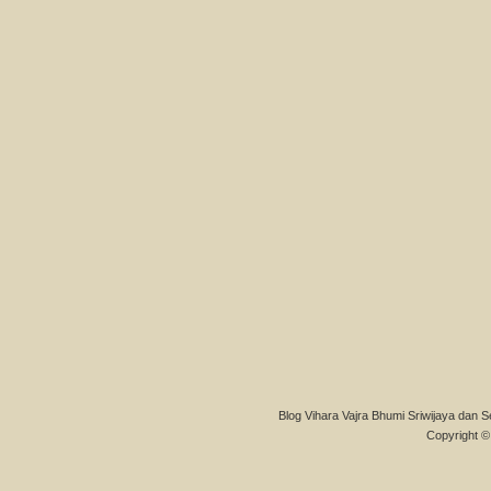
Blog Vihara Vajra Bhumi Sriwijaya dan S
Copyright © 