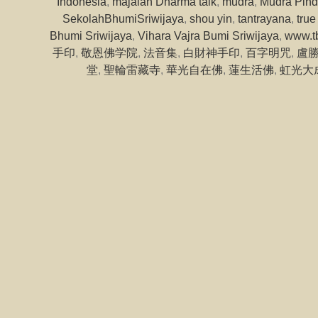
Indonesia
,
majalah Dharma talk
,
mudra
,
Mudra Pind
SekolahBhumiSriwijaya
,
shou yin
,
tantrayana
,
tru
Bhumi Sriwijaya
,
Vihara Vajra Bumi Sriwijaya
,
www.t
手印
,
敬恩佛学院
,
法音集
,
白財神手印
,
百字明咒
,
盧
堂
,
聖輪雷藏寺
,
華光自在佛
,
蓮生活佛
,
虹光大