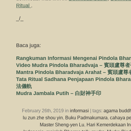
Ritual
.
_/_
Baca juga:
Rangkuman Informasi Mengenai Pindola Bhar
Video Mudra Pindola Bharadvaja – 賓頭盧
Mantra Pindola Bharadvaja Arahat – 賓頭
Tata Ritual Sadhana Penjapaan Pindola B
法儀軌
Mudra Jambala Putih – 白財神手印
February 26th, 2019 in
informasi
| tags:
agama budd
lu zun zhe shou yin
,
Buku Padmakumara
,
cahaya pe
Master Sheng-yen Lu
,
Hari Kemerdekaan In