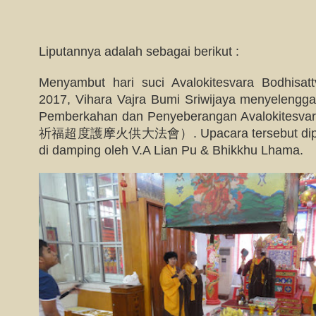
Liputannya adalah sebagai berikut :
Menyambut hari suci Avalokitesvara Bodhisat
2017, Vihara Vajra Bumi Sriwijaya menyeleng
Pemberkahan dan Penyeberangan Avalok
祈福超度護摩火供大法會）. Upacara tersebut dipimpi
di damping oleh V.A Lian Pu & Bhikkhu Lhama.