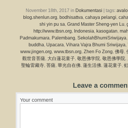
November 18th, 2017 in
Dokumentasi
| tags:
avalo
blog.shenlun.org
,
bodhisattva
,
cahaya pelangi
,
caha
shi yin pu sa
,
Grand Master Sheng-yen Lu
,
http://www.tbsn.org
,
Indonesia
,
kasogatan
,
mah
Padmakumara
,
Palembang
,
SekolahBhumiSriwijaya
buddha
,
Upacara
,
Vihara Vajra Bhumi Sriwijaya
,
www.jingen.org
,
www.tbsn.org
,
Zhen Fo Zong
,
佛母
,
觀世音菩薩
,
大白蓮花童子
,
敬恩佛学院
,
敬恩佛學院
,
聖輪雷藏寺
,
菩薩
,
華光自在佛
,
蓮生活佛
,
蓮花童子
,
Leave a commen
Your comment