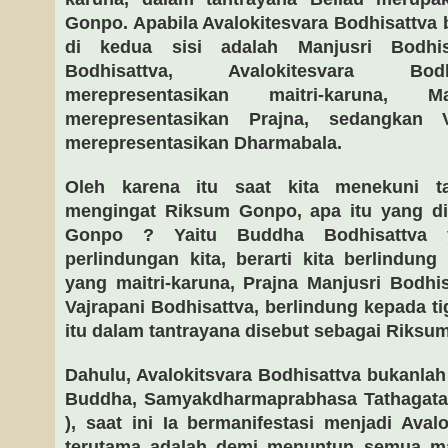
Gonpo. Apabila Avalokitesvara Bodhisattva 
di kedua sisi adalah Manjusri Bodhis
Bodhisattva, Avalokitesvara Bod
merepresentasikan maitri-karuna, M
merepresentasikan Prajna, sedangkan V
merepresentasikan Dharmabala.
Oleh karena itu saat kita menekuni ta
mengingat Riksum Gonpo, apa itu yang d
Gonpo ? Yaitu Buddha Bodhisattva 
perlindungan kita, berarti kita berlindung
yang maitri-karuna, Prajna Manjusri Bodh
Vajrapani Bodhisattva, berlindung kepada ti
itu dalam tantrayana disebut sebagai Riksu
Dahulu, Avalokitsvara Bodhisattva bukanlah
Buddha, Samyakdharmaprabhasa Tathagata 
), saat ini Ia bermanifestasi menjadi Aval
terutama adalah demi menuntun semua m