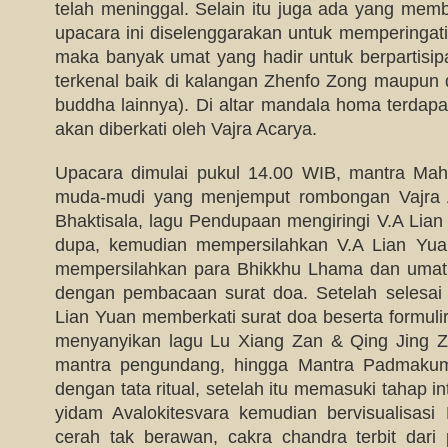
telah meninggal. Selain itu juga ada yang mem
upacara ini diselenggarakan untuk memperingati 
maka banyak umat yang hadir untuk berpartisipa
terkenal baik di kalangan Zhenfo Zong maupun 
buddha lainnya). Di altar mandala homa terdapa
akan diberkati oleh Vajra Acarya.
Upacara dimulai pukul 14.00 WIB, mantra Mah
muda-mudi yang menjemput rombongan Vajra 
Bhaktisala, lagu Pendupaan mengiringi V.A L
dupa, kemudian mempersilahkan V.A Lian Yua
mempersilahkan para Bhikkhu Lhama dan umat 
dengan pembacaan surat doa. Setelah selesai
Lian Yuan memberkati surat doa beserta formulir
menyanyikan lagu Lu Xiang Zan & Qing Jing Z
mantra pengundang, hingga Mantra Padmakuma
dengan tata ritual, setelah itu memasuki tahap 
yidam Avalokitesvara kemudian bervisualisasi 
cerah tak berawan, cakra chandra terbit dar