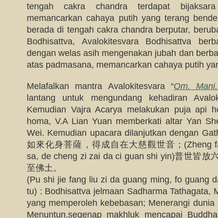
tengah cakra chandra terdapat bijaksar
memancarkan cahaya putih yang terang bender
berada di tengah cakra chandra berputar, berub
Bodhisattva, Avalokitesvara Bodhisattva be
dengan welas asih mengenakan jubah dan berbaga
atas padmasana, memancarkan cahaya putih yang
Melafalkan mantra Avalokitesvara “
Om. Mani
lantang untuk mengundang kehadiran Avalok
Kemudian Vajra Acarya melakukan puja api ho
homa, V.A Lian Yuan memberkati altar Yan 
Wei. Kemudian upacara dilanjutkan dengan G
如來化身菩薩，得成自在大慈觀世音；(Zheng fa ming 
sa, de cheng zi zai da ci guan shi y
至佛土。
(Pu shi jie fang liu zi da guang ming, fo guang 
tu) : Bodhisattva jelmaan Sadharma Tathagata, M
yang memperoleh kebebasan; Menerangi dunia
Menuntun.segenap makhluk mencapai Buddhal