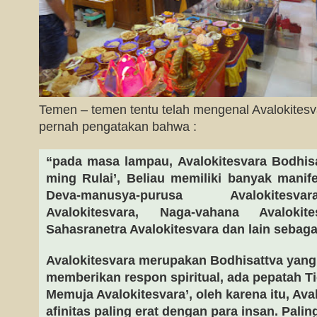
Temen – temen tentu telah mengenal Avalokites
pernah pengatakan bahwa :
“pada masa lampau, Avalokitesvara Bodhisa
ming Rulai’, Beliau memiliki banyak manife
Deva-manusya-purusa Avalokitesva
Avalokitesvara, Naga-vahana Avalokit
Sahasranetra Avalokitesvara dan lain sebaga
Avalokitesvara merupakan Bodhisattva yang 
memberikan respon spiritual, ada pepatah T
Memuja Avalokitesvara’, oleh karena itu, Ava
afinitas paling erat dengan para insan. Palin