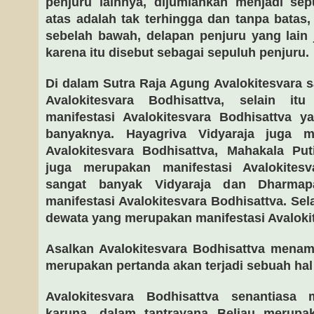
penjuru lainnya, dijumlahkan menjadi sep
atas adalah tak terhingga dan tanpa batas
sebelah bawah, delapan penjuru yang lain 
karena itu disebut sebagai sepuluh penjuru.
Di dalam Sutra Raja Agung Avalokitesvara sa
Avalokitesvara Bodhisattva, selain i
manifestasi Avalokitesvara Bodhisattva ya
banyaknya. Hayagriva Vidyaraja juga m
Avalokitesvara Bodhisattva, Mahakala Pu
juga merupakan manifestasi Avalokitesv
sangat banyak Vidyaraja dan Dharma
manifestasi Avalokitesvara Bodhisattva. Sel
dewata yang merupakan manifestasi Avalokit
Asalkan Avalokitesvara Bodhisattva menampa
merupakan pertanda akan terjadi sebuah ha
Avalokitesvara Bodhisattva senantiasa 
karuna, dalam tantrayana Beliau merupa