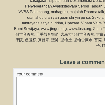
kasogatan
,
Liputan dan Dokumentasi Upaca
Penyeberangan Avalokitesvara Seribu Tangan S
VVBS Palembang
,
mahaguru
,
majalah Dharma talk
qian shou qian yan guan shi yin pu sa
,
Sekola
tantrayana satya buddha
,
Upacara
,
Vihara Vajra 
Bumi Sriwijaya
,
www.jingen.org
,
www.tbsn.org
,
Zhen F
觀世音菩薩
,
千手觀音舞蹈
,
大慈大悲觀世音菩薩
,
大白
學院
,
盧勝彥
,
真佛宗
,
聖誕
,
聖輪堂
,
聖輪雷藏寺
,
菩薩
,
子
,
Leave a commen
Your comment