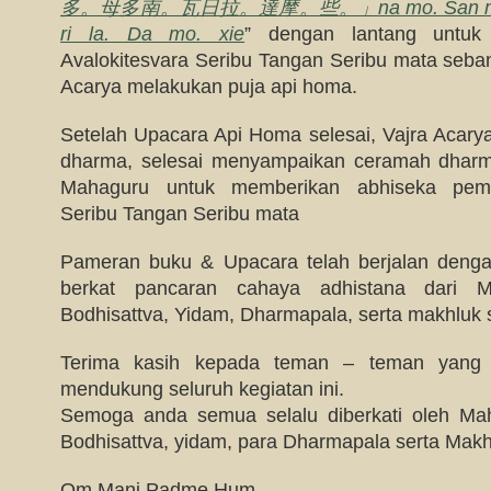
多。母多南。瓦日拉。達摩。些。」na mo. San man d
ri la. Da mo. xie
” dengan lantang untuk
Avalokitesvara Seribu Tangan Seribu mata seba
Acarya melakukan puja api homa.
Setelah Upacara Api Homa selesai, Vajra Aca
dharma, selesai menyampaikan ceramah dharma
Mahaguru untuk memberikan abhiseka pemb
Seribu Tangan Seribu mata
Pameran buku & Upacara telah berjalan deng
berkat pancaran cahaya adhistana dari 
Bodhisattva, Yidam, Dharmapala, serta makhluk s
Terima kasih kepada teman – teman yang te
mendukung seluruh kegiatan ini.
Semoga anda semua selalu diberkati oleh M
Bodhisattva, yidam, para Dharmapala serta Makhl
Om Mani Padme Hum