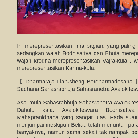
Ini merepresentasikan lima bagian, yang paling
sedangkan wajah Bodhisattva dan Bhuta merep
wajah krodha merepresentasikan Vajra-kula , 
merepresentasikan Karma-kula.
【 Dharmaraja Lian-sheng Berdharmadesana 】
Sadhana Sahasrabhuja Sahasranetra Avalokitesv
Asal mula Sahasrabhuja Sahasranetra Avalokites
Dahulu kala, Avalokitesvara Bodhisattv
Mahapranidhana yang sangat luas. Pada suatu
menjumpai meskipun Beliau telah menuntun para
banyaknya, namun sama sekali tak nampak ber