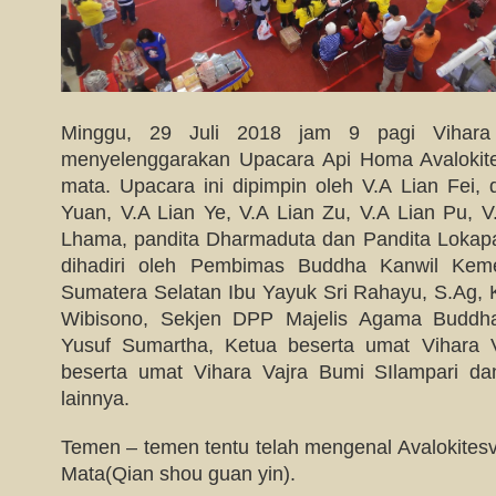
Minggu, 29 Juli 2018 jam 9 pagi Vihara 
menyelenggarakan Upacara Api Homa Avalokit
mata. Upacara ini dipimpin oleh V.A Lian Fei, 
Yuan, V.A Lian Ye, V.A Lian Zu, V.A Lian Pu, V
Lhama, pandita Dharmaduta dan Pandita Lokapal
dihadiri oleh Pembimas Buddha Kanwil Keme
Sumatera Selatan Ibu Yayuk Sri Rahayu, S.Ag, 
Wibisono, Sekjen DPP Majelis Agama Budd
Yusuf Sumartha, Ketua beserta umat Vihara 
beserta umat Vihara Vajra Bumi SIlampari d
lainnya.
Temen – temen tentu telah mengenal Avalokites
Mata(Qian shou guan yin).