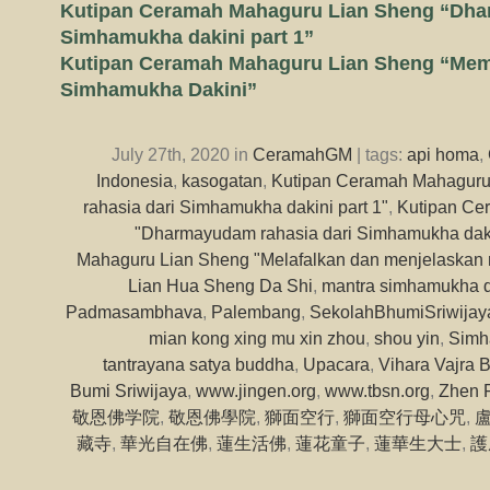
Kutipan Ceramah Mahaguru Lian Sheng “Dha
Simhamukha dakini part 1”
Kutipan Ceramah Mahaguru Lian Sheng “Me
Simhamukha Dakini”
July 27th, 2020 in
CeramahGM
| tags:
api homa
,
Indonesia
,
kasogatan
,
Kutipan Ceramah Mahagur
rahasia dari Simhamukha dakini part 1"
,
Kutipan Ce
"Dharmayudam rahasia dari Simhamukha dakin
Mahaguru Lian Sheng "Melafalkan dan menjelaskan
Lian Hua Sheng Da Shi
,
mantra simhamukha d
Padmasambhava
,
Palembang
,
SekolahBhumiSriwijay
mian kong xing mu xin zhou
,
shou yin
,
Simh
tantrayana satya buddha
,
Upacara
,
Vihara Vajra 
Bumi Sriwijaya
,
www.jingen.org
,
www.tbsn.org
,
Zhen 
敬恩佛学院
,
敬恩佛學院
,
獅面空行
,
獅面空行母心咒
,
藏寺
,
華光自在佛
,
蓮生活佛
,
蓮花童子
,
蓮華生大士
,
護