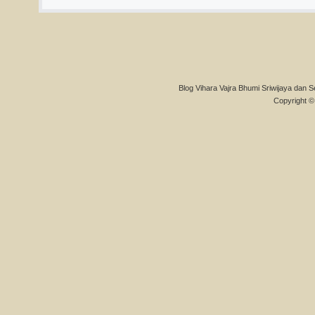
Blog Vihara Vajra Bhumi Sriwijaya dan S
Copyright © 