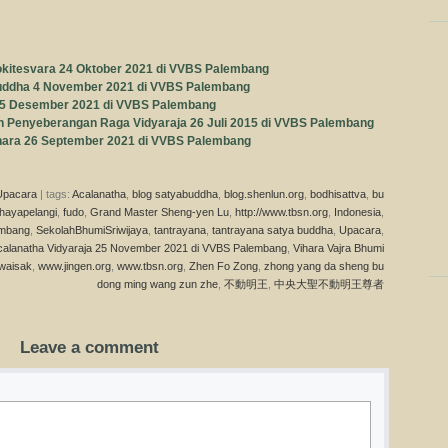
kitesvara 24 Oktober 2021 di VVBS Palembang
uddha 4 November 2021 di VVBS Palembang
 5 Desember 2021 di VVBS Palembang
Penyeberangan Raga Vidyaraja 26 Juli 2015 di VVBS Palembang
ara 26 September 2021 di VVBS Palembang
Upacara
| tags:
Acalanatha
,
blog satyabuddha
,
blog.shenlun.org
,
bodhisattva
,
bu
hayapelangi
,
fudo
,
Grand Master Sheng-yen Lu
,
http://www.tbsn.org
,
Indonesia
,
mbang
,
SekolahBhumiSriwijaya
,
tantrayana
,
tantrayana satya buddha
,
Upacara
,
alanatha Vidyaraja 25 November 2021 di VVBS Palembang
,
Vihara Vajra Bhumi
waisak
,
www.jingen.org
,
www.tbsn.org
,
Zhen Fo Zong
,
zhong yang da sheng bu
dong ming wang zun zhe
,
不動明王
,
中央大聖不動明王尊者
Leave a comment