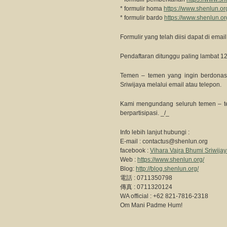
* formulir homa
https://www.shenlun.o
* formulir bardo
https://www.shenlun.or
Formulir yang telah diisi dapat di emai
Pendaftaran ditunggu paling lambat 1
Temen – temen yang ingin berdonasi
Sriwijaya melalui email atau telepon.
Kami mengundang seluruh temen – tem
berpartisipasi. _/_
Info lebih lanjut hubungi :
E-mail :
contactus@shenlun.org
facebook :
Vihara Vajra Bhumi Sriwija
Web :
https://www.shenlun.org/
Blog:
http://blog.shenlun.org/
電話 : 0711350798
傳真 : 0711320124
WA official : +62 821-7816-2318
Om Mani Padme Hum!