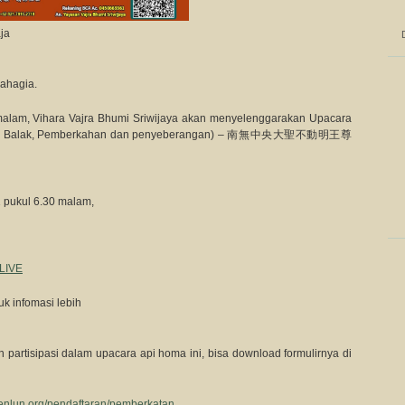
ja
ahagia.
alam, Vihara Vajra Bhumi Sriwijaya akan menyelenggarakan Upacara
(Tolak Balak, Pemberkahan dan penyeberangan) – 南無中央大聖不動明王尊
 pukul 6.30 malam,
LIVE
uk infomasi lebih
 partisipasi dalam upacara api homa ini, bisa download formulirnya di
henlun.org/pendaftaran/pemberkatan