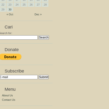
22
23
24
25
26
27
28
29
30
« Oct
Dec »
Cari
Search for:
Donate
Subscribe
Menu
About Us
Contact Us