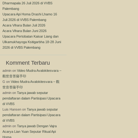
Dharmapala 26 Juli 2026 di VVBS
Palembang
Upacara Api Homa Drashi Lhamo 16
Juli 2026 di VVBS Palembang
Acara Vihara Bulan Juli 2026
Acara Vihara Bulan Juni 2026
Upacara Pertobatan Kaisar Liang dan
Ulkamukhayoga Ksitigarbha 18-28 Juni
2026 di VVBS Palembang
Komment Terbaru
admin
on
Video Mudra Avalokitesvara –
觀世音菩薩手印
G
on
Video Mudra Avalokitesvara – 觀
世音菩薩手印
admin
on
Tanya jawab seputar
pendaftaran dalam Partisipasi Upacara
di VVBS
Luis Hansen
on
Tanya jawab seputar
pendaftaran dalam Partisipasi Upacara
di VVBS
admin
on
Tanya jawab Dengan Vajra
Acarya Lian Yuan Seputar Ritual Api
Homa