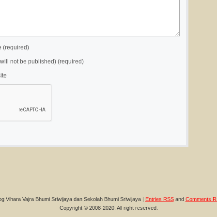
(required)
(will not be published) (required)
ite
og Vihara Vajra Bhumi Sriwijaya dan Sekolah Bhumi Sriwijaya |
Entries RSS
and
Comments R
Copyright © 2008-2020. All right reserved.