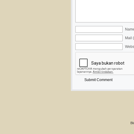
Name 
Mail 
Webs
Bl