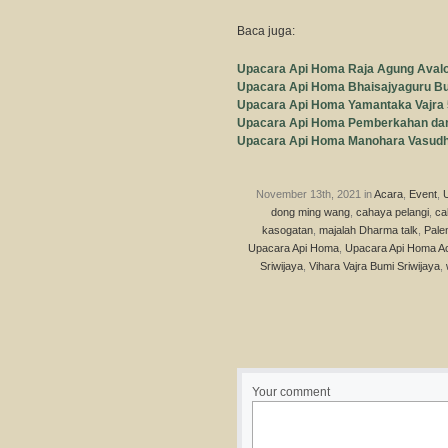
Baca juga:
Upacara Api Homa Raja Agung Avalo
Upacara Api Homa Bhaisajyaguru B
Upacara Api Homa Yamantaka Vajra
Upacara Api Homa Pemberkahan dan 
Upacara Api Homa Manohara Vasudh
November 13th, 2021 in
Acara
,
Event
,
dong ming wang
,
cahaya pelangi
,
ca
kasogatan
,
majalah Dharma talk
,
Pale
Upacara Api Homa
,
Upacara Api Homa Ac
Sriwijaya
,
Vihara Vajra Bumi Sriwijaya
,
Your comment