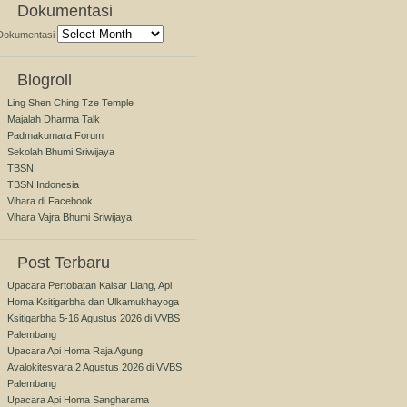
Dokumentasi
Dokumentasi
Blogroll
Ling Shen Ching Tze Temple
Majalah Dharma Talk
Padmakumara Forum
Sekolah Bhumi Sriwijaya
TBSN
TBSN Indonesia
Vihara di Facebook
Vihara Vajra Bhumi Sriwijaya
Post Terbaru
Upacara Pertobatan Kaisar Liang, Api
Homa Ksitigarbha dan Ulkamukhayoga
Ksitigarbha 5-16 Agustus 2026 di VVBS
Palembang
Upacara Api Homa Raja Agung
Avalokitesvara 2 Agustus 2026 di VVBS
Palembang
Upacara Api Homa Sangharama