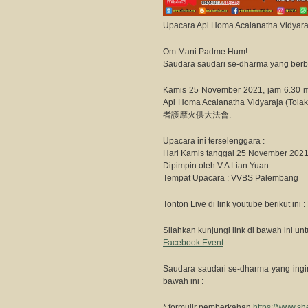
Upacara Api Homa Acalanatha Vidyara
Om Mani Padme Hum!
Saudara saudari se-dharma yang berb
Kamis 25 November 2021, jam 6.30 m
Api Homa Acalanatha Vidyaraja 
者護摩火供大法會.
Upacara ini terselenggara :
Hari Kamis tanggal 25 November 2021
Dipimpin oleh V.A Lian Yuan
Tempat Upacara : VVBS Palembang
Tonton Live di link youtube berikut ini :
Silahkan kunjungi link di bawah ini unt
Facebook Event
Saudara saudari se-dharma yang ingin
bawah ini :
* formulir pemberkahan
https://www.s