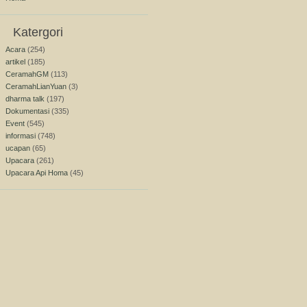
Katergori
Acara
(254)
artikel
(185)
CeramahGM
(113)
CeramahLianYuan
(3)
dharma talk
(197)
Dokumentasi
(335)
Event
(545)
informasi
(748)
ucapan
(65)
Upacara
(261)
Upacara Api Homa
(45)