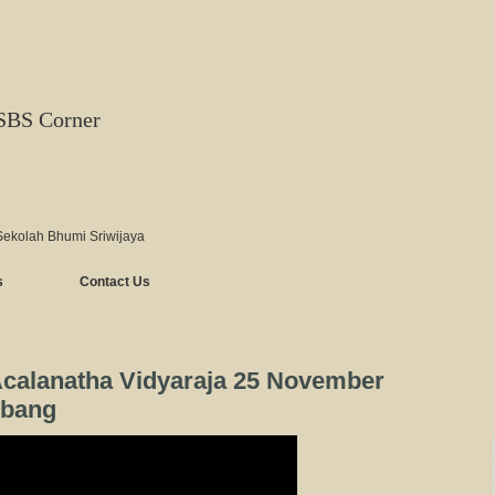
SBS Corner
Sekolah Bhumi Sriwijaya
s
Contact Us
calanatha Vidyaraja 25 November
mbang