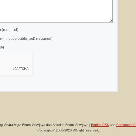
(required)
(will not be published) (required)
ite
og Vihara Vajra Bhumi Sriwijaya dan Sekolah Bhumi Sriwijaya |
Entries RSS
and
Comments R
Copyright © 2008-2020. All right reserved.