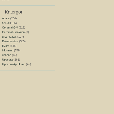
Katergori
Acara
(254)
artikel
(185)
CeramahGM
(113)
CeramahLianYuan
(3)
dharma talk
(197)
Dokumentasi
(335)
Event
(545)
informasi
(748)
ucapan
(65)
Upacara
(261)
Upacara Api Homa
(45)