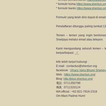
* formulir homa
https://www.shenlun.o
* formulir bardo
https://www.shenlun.or
Formulir yang telah diisi dapat di emai
Pendaftaran ditunggu paling lambat 1
Temen – temen yang ingin berdonasi
Sriwijaya melalui email atau telepon.
Kami mengundang seluruh temen – tem
berpartisipasi. _/_
Info lebih lanjut hubungi :
E-mail :
contactus@shenlun.org
facebook :
Vihara Vajra Bhumi Sriwija
Web :
https://www.shenlun.org/
Blog:
http://blog.shenlun.org/
電話 : 0711350798
傳真 : 0711320124
WA official : +62 821-7816-2318
Om Mani Padme Hum!