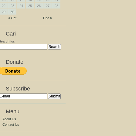
22
23
24
25
26
27
28
29
30
« Oct
Dec »
Cari
Search for:
Donate
Subscribe
Menu
About Us
Contact Us