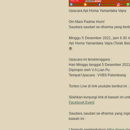
Upacara Api Homa Yamantaka Vajra
Om Mani Padme Hum!
Saudara saudari se-dharma yang berb
Minggu 5 Desember 2021, jam 6.30 m
Api Homa Yamantaka Vajra (Tol
會.
Upacara ini terselenggara :
Hari Minggu tanggal 5 Desember 2021
Dipimpin oleh V.A Lian Pu
Tempat Upacara : VVBS Palembang
Tonton Live di link youtube berikut ini :
Silahkan kunjungi link di bawah ini unt
Facebook Event
Saudara saudari se-dharma yang ingin
bawah ini :
* formulir pemberkahan
https://www.s