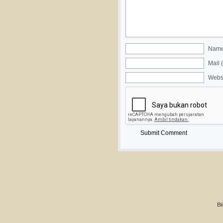
Name 
Mail 
Webs
Bl