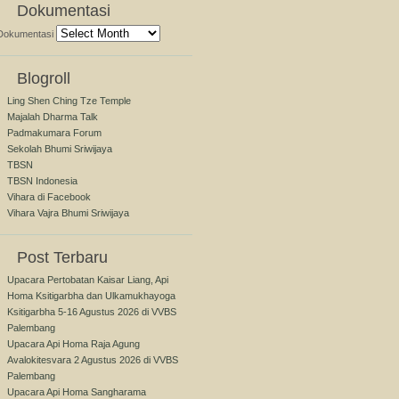
Dokumentasi
Dokumentasi
Blogroll
Ling Shen Ching Tze Temple
Majalah Dharma Talk
Padmakumara Forum
Sekolah Bhumi Sriwijaya
TBSN
TBSN Indonesia
Vihara di Facebook
Vihara Vajra Bhumi Sriwijaya
Post Terbaru
Upacara Pertobatan Kaisar Liang, Api
Homa Ksitigarbha dan Ulkamukhayoga
Ksitigarbha 5-16 Agustus 2026 di VVBS
Palembang
Upacara Api Homa Raja Agung
Avalokitesvara 2 Agustus 2026 di VVBS
Palembang
Upacara Api Homa Sangharama