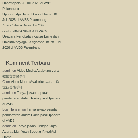
Dharmapala 26 Juli 2026 di VVBS
Palembang
Upacara Api Homa Drashi Lhamo 16
Juli 2026 di VVBS Palembang
Acara Vihara Bulan Juli 2026
Acara Vihara Bulan Juni 2026
Upacara Pertobatan Kaisar Liang dan
Ulkamukhayoga Ksitigarbha 18-28 Juni
2026 di VVBS Palembang
Komment Terbaru
admin
on
Video Mudra Avalokitesvara –
觀世音菩薩手印
G
on
Video Mudra Avalokitesvara – 觀
世音菩薩手印
admin
on
Tanya jawab seputar
pendaftaran dalam Partisipasi Upacara
di VVBS
Luis Hansen
on
Tanya jawab seputar
pendaftaran dalam Partisipasi Upacara
di VVBS
admin
on
Tanya jawab Dengan Vajra
Acarya Lian Yuan Seputar Ritual Api
Homa