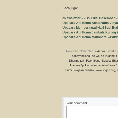
Baca juga:
eNewsletter VVBS Edisi Desember 2
Upacara Api Homa Acalanatha Vidya
Upacara Memperingati Hari Suci Bu
Upacara Api Homa Jambala Kuning 
Upacara Api Homa Manohara Vasudh
November 30th, 2021 in
Acara
,
Event
,
U
cahayapelangi
,
da wei de jin gang
,
G
Dharma talk
,
Palembang
,
SekolahBhum
Upacara Api Homa Yamantaka Vajra 
Bumi Sriwijaya
,
waisak
,
www.jingen.org
,
Your comment