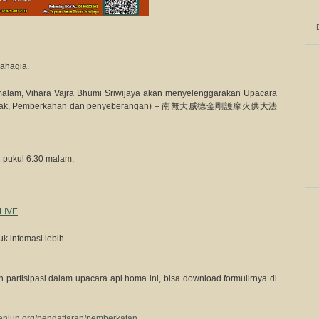
ahagia.
alam, Vihara Vajra Bhumi Sriwijaya akan menyelenggarakan Upacara
ak Balak, Pemberkahan dan penyeberangan) – 南無大威德金剛護摩火供大法
 pukul 6.30 malam,
LIVE
uk infomasi lebih
 partisipasi dalam upacara api homa ini, bisa download formulirnya di
henlun.org/pendaftaran/pemberkatan