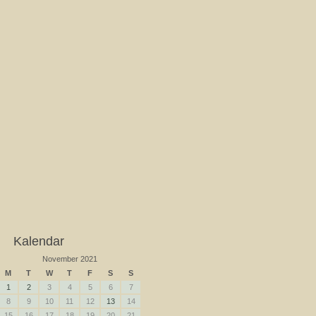
Kalendar
November 2021
M
T
W
T
F
S
S
1
2
3
4
5
6
7
8
9
10
11
12
13
14
15
16
17
18
19
20
21