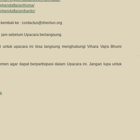
rg/pendaftaran/homa/
g/pendaftaran/bardo/
l kembali ke :
contactus@shenlun.org
2 jam sebelum Upacara berlangsung.
 untuk upacara ini bisa langsung menghubungi Vihara Vajra Bhumi
en agar dapat berpartisipasi dalam Upacara ini. Jangan lupa untuk
ya