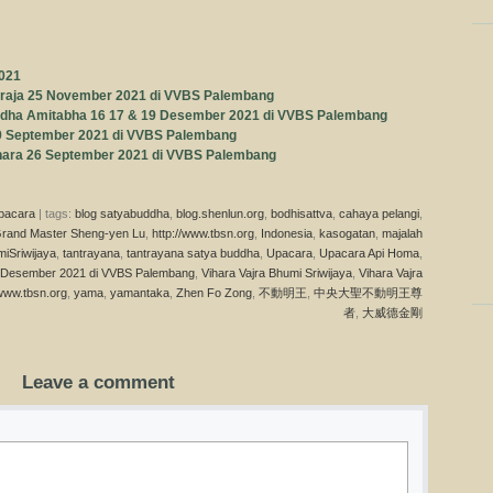
021
raja 25 November 2021 di VVBS Palembang
ddha Amitabha 16 17 & 19 Desember 2021 di VVBS Palembang
9 September 2021 di VVBS Palembang
ara 26 September 2021 di VVBS Palembang
pacara
| tags:
blog satyabuddha
,
blog.shenlun.org
,
bodhisattva
,
cahaya pelangi
,
rand Master Sheng-yen Lu
,
http://www.tbsn.org
,
Indonesia
,
kasogatan
,
majalah
iSriwijaya
,
tantrayana
,
tantrayana satya buddha
,
Upacara
,
Upacara Api Homa
,
5 Desember 2021 di VVBS Palembang
,
Vihara Vajra Bhumi Sriwijaya
,
Vihara Vajra
www.tbsn.org
,
yama
,
yamantaka
,
Zhen Fo Zong
,
不動明王
,
中央大聖不動明王尊
者
,
大威德金剛
Leave a comment