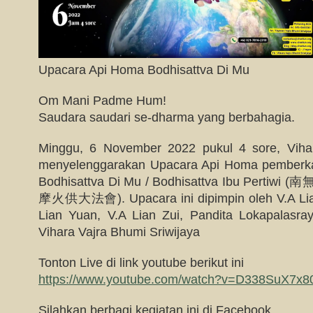
Upacara Api Homa Bodhisattva Di Mu
Om Mani Padme Hum!
Saudara saudari se-dharma yang berbahagia.
Minggu, 6 November 2022 pukul 4 sore, Vihar
menyelenggarakan Upacara Api Homa pemberk
Bodhisattva Di Mu / Bodhisattva Ibu P
摩火供大法會). Upacara ini dipimpin oleh V.A Lian
Lian Yuan, V.A Lian Zui, Pandita Lokapalasra
Vihara Vajra Bhumi Sriwijaya
Tonton Live di link youtube berikut ini
https://www.youtube.com/watch?v=D338SuX7x8
Silahkan berbagi kegiatan ini di Facebook