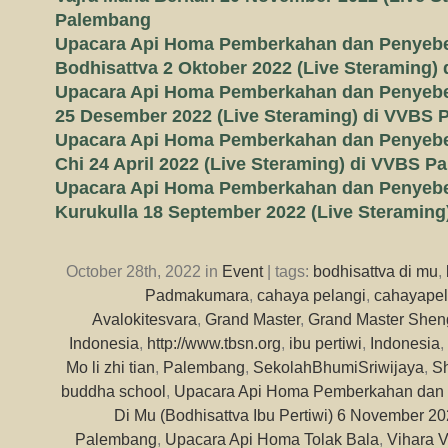
Palembang
Upacara Api Homa Pemberkahan dan Penyebe
Bodhisattva 2 Oktober 2022 (Live Steraming
Upacara Api Homa Pemberkahan dan Penyebe
25 Desember 2022 (Live Steraming) di VVBS
Upacara Api Homa Pemberkahan dan Penyeb
Chi 24 April 2022 (Live Steraming) di VVBS 
Upacara Api Homa Pemberkahan dan Penyebe
Kurukulla 18 September 2022 (Live Steramin
October 28th, 2022 in
Event
| tags:
bodhisattva di mu
,
Padmakumara
,
cahaya pelangi
,
cahayapel
Avalokitesvara
,
Grand Master
,
Grand Master Shen
Indonesia
,
http://www.tbsn.org
,
ibu pertiwi
,
Indonesia
,
Mo li zhi tian
,
Palembang
,
SekolahBhumiSriwijaya
,
S
buddha school
,
Upacara Api Homa Pemberkahan dan 
Di Mu (Bodhisattva Ibu Pertiwi) 6 November 2
Palembang
,
Upacara Api Homa Tolak Bala
,
Vihara V