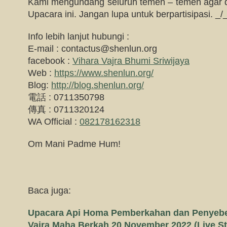
Kami mengundang seluruh temen – temen agar da
Upacara ini. Jangan lupa untuk berpartisipasi. _/
Info lebih lanjut hubungi :
E-mail :
contactus@shenlun.org
facebook :
Vihara Vajra Bhumi Sriwijaya
Web :
https://www.shenlun.org/
Blog:
http://blog.shenlun.org/
電話 : 0711350798
傳真 : 0711320124
WA Official :
082178162318
Om Mani Padme Hum!
Baca juga:
Upacara Api Homa Pemberkahan dan Penye
Vajra Maha Berkah 20 November 2022 (Live S