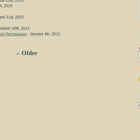
ust 13th, 2015
th, 2015
pril 21st, 2015
ctober 10th, 2012
kah Pernapasan
- January 4th, 2012
←Older