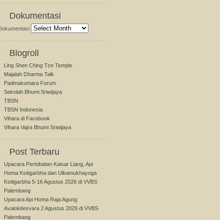
Dokumentasi
Dokumentasi
Blogroll
Ling Shen Ching Tze Temple
Majalah Dharma Talk
Padmakumara Forum
Sekolah Bhumi Sriwijaya
TBSN
TBSN Indonesia
Vihara di Facebook
Vihara Vajra Bhumi Sriwijaya
Post Terbaru
Upacara Pertobatan Kaisar Liang, Api
Homa Ksitigarbha dan Ulkamukhayoga
Ksitigarbha 5-16 Agustus 2026 di VVBS
Palembang
Upacara Api Homa Raja Agung
Avalokitesvara 2 Agustus 2026 di VVBS
Palembang