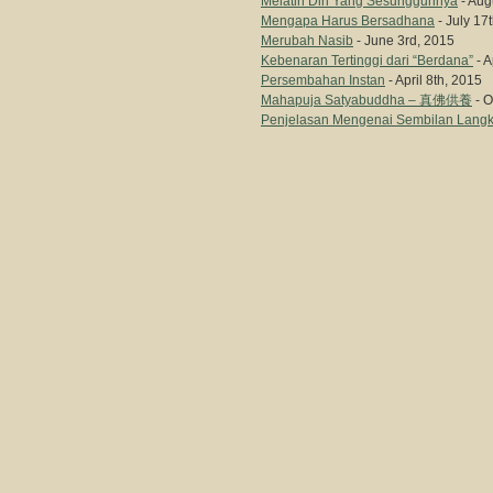
Melatih Diri Yang Sesungguhnya
- Aug
Mengapa Harus Bersadhana
- July 17
Merubah Nasib
- June 3rd, 2015
Kebenaran Tertinggi dari “Berdana”
- A
Persembahan Instan
- April 8th, 2015
Mahapuja Satyabuddha – 真佛供養
- O
Penjelasan Mengenai Sembilan Lang