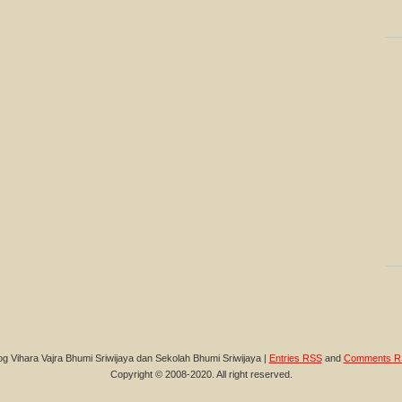
og Vihara Vajra Bhumi Sriwijaya dan Sekolah Bhumi Sriwijaya |
Entries RSS
and
Comments R
Copyright © 2008-2020. All right reserved.