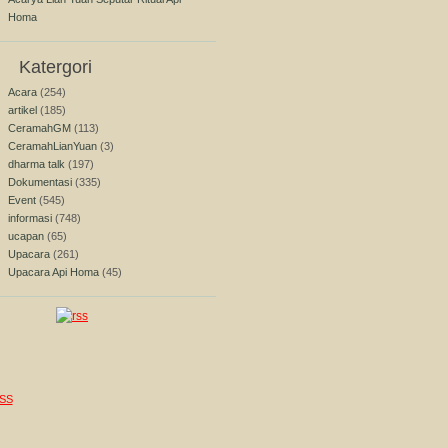
Homa
Katergori
Acara
(254)
artikel
(185)
CeramahGM
(113)
CeramahLianYuan
(3)
dharma talk
(197)
Dokumentasi
(335)
Event
(545)
informasi
(748)
ucapan
(65)
Upacara
(261)
Upacara Api Homa
(45)
SS