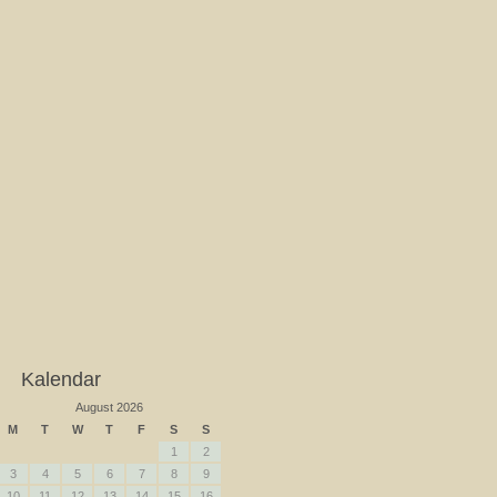
Kalendar
August 2026
M
T
W
T
F
S
S
1
2
3
4
5
6
7
8
9
10
11
12
13
14
15
16