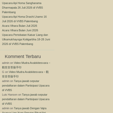
Upacara Api Homa Sangharama
Dharmapala 26 Juli 2026 di VVBS
Palembang
Upacara Api Homa Drashi Lhamo 16
Juli 2026 di VVBS Palembang
Acara Vihara Bulan Juli 2026
Acara Vihara Bulan Juni 2026
Upacara Pertobatan Kaisar Liang dan
Ulkamukhayoga Ksitigarbha 18-28 Juni
2026 di VVBS Palembang
Komment Terbaru
admin
on
Video Mudra Avalokitesvara –
觀世音菩薩手印
G
on
Video Mudra Avalokitesvara – 觀
世音菩薩手印
admin
on
Tanya jawab seputar
pendaftaran dalam Partisipasi Upacara
di VVBS
Luis Hansen
on
Tanya jawab seputar
pendaftaran dalam Partisipasi Upacara
di VVBS
admin
on
Tanya jawab Dengan Vajra
Acarya Lian Yuan Seputar Ritual Api