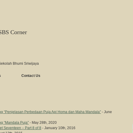
SBS Corner
Sekolah Bhumi Sriwijaya
s
Contact Us
g “Penjelasan Perbedaan Puja Api Homa dan Maha Mandala”
- June
g “Mandala Puja”
- May 28th, 2020
t Seventeen – Part 8 of 8
- January 10th, 2016