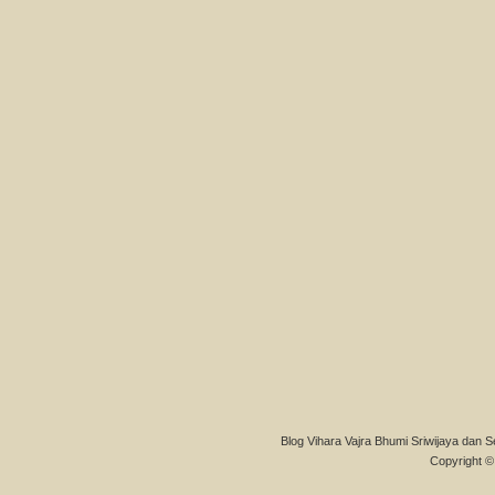
Blog Vihara Vajra Bhumi Sriwijaya dan S
Copyright © 