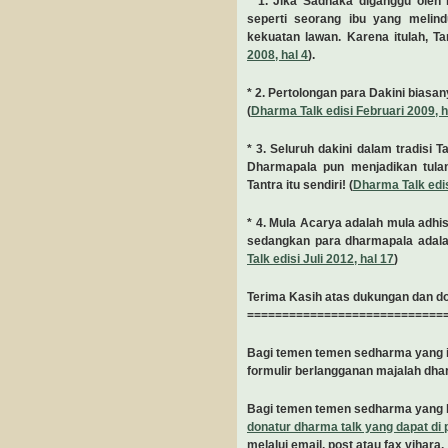
* 1. Jika Sadhaka diganggu oleh 
seperti seorang ibu yang meli
kekuatan lawan. Karena itulah, T
2008, hal 4
).
* 2. Pertolongan para Dakini biasa
(
Dharma Talk edisi Februari 2009, h
* 3. Seluruh dakini dalam tradisi 
Dharmapala pun menjadikan tulan
Tantra itu sendiri! (
Dharma Talk edis
* 4. Mula Acarya adalah mula adhis
sedangkan para dharmapala adalah
Talk edisi Juli 2012, hal 17
)
Terima Kasih atas dukungan dan d
============================
Bagi temen temen sedharma yang i
formulir berlangganan majalah dha
Bagi temen temen sedharma yang 
donatur dharma talk yang dapat di p
melalui email, post atau fax vihara.