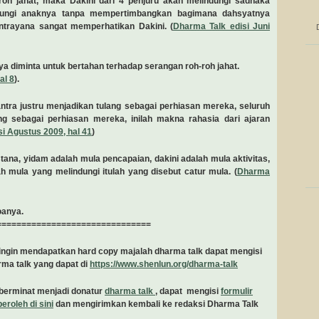
roh jahat, maka Dakini dari 4 penjuru akan melindungi sadhaka
ndungi anaknya tanpa mempertimbangkan bagimana dahsyatnya
antrayana sangat memperhatikan Dakini. (
Dharma Talk edisi Juni
nya diminta untuk bertahan terhadap serangan roh-roh jahat.
al 8
).
Tantra justru menjadikan tulang sebagai perhiasan mereka, seluruh
g sebagai perhiasan mereka, inilah makna rahasia dari ajaran
i Agustus 2009, hal 41
)
tana, yidam adalah mula pencapaian, dakini adalah mula aktivitas,
 mula yang melindungi itulah yang disebut catur mula. (
Dharma
oanya.
===============================
ngin mendapatkan hard copy majalah dharma talk dapat mengisi
rma talk yang dapat di
https://www.shenlun.org/dharma-talk
berminat menjadi donatur
dharma talk
, dapat mengisi
formulir
eroleh di sini
dan mengirimkan kembali ke redaksi Dharma Talk