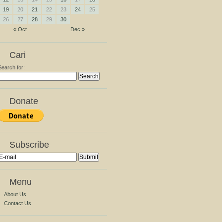
19
20
21
22
23
24
25
26
27
28
29
30
« Oct
Dec »
Cari
Search for:
Donate
Subscribe
Menu
About Us
Contact Us