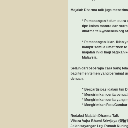
Majalah Dharma talk juga menerima
* Pemasangan kolum sutra at
tipe kolom mantra dan sutra
dharma.talk@shenlun.org
a
* Pemasangan iklan. Iklan ya
hampir semua umat zhen fo 
majalah ini di bagi bagikan 
Malaysia.
Selain dari beberapa cara yang tela
bagi temen temen yang berminat 
dengan:
* Berpartisipasi dalam tim 
* Mengirimkan cerita pengal
* Mengirimkan cerita yang
* Mengirimkan Foto/Gambar
Redaksi Majalah Dharma Talk
Vihara Vajra Bhumi Sriwijaya (
聖輪
Jalan sayangan Lrg. Rumah Kunin