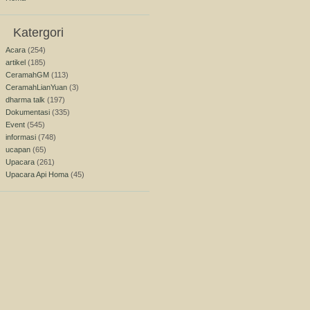
Katergori
Acara
(254)
artikel
(185)
CeramahGM
(113)
CeramahLianYuan
(3)
dharma talk
(197)
Dokumentasi
(335)
Event
(545)
informasi
(748)
ucapan
(65)
Upacara
(261)
Upacara Api Homa
(45)