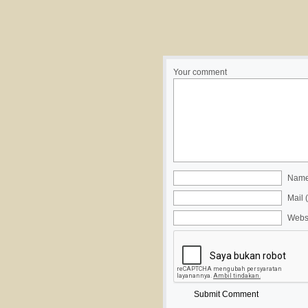
Your comment
Name 
Mail 
Webs