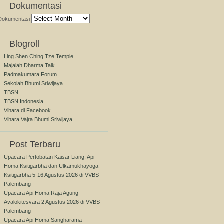
Dokumentasi
Dokumentasi
Blogroll
Ling Shen Ching Tze Temple
Majalah Dharma Talk
Padmakumara Forum
Sekolah Bhumi Sriwijaya
TBSN
TBSN Indonesia
Vihara di Facebook
Vihara Vajra Bhumi Sriwijaya
Post Terbaru
Upacara Pertobatan Kaisar Liang, Api
Homa Ksitigarbha dan Ulkamukhayoga
Ksitigarbha 5-16 Agustus 2026 di VVBS
Palembang
Upacara Api Homa Raja Agung
Avalokitesvara 2 Agustus 2026 di VVBS
Palembang
Upacara Api Homa Sangharama