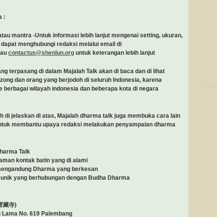
 :
au mantra -Untuk informasi lebih lanjut mengenai setting, ukuran,
 dapat menghubungi redaksi melalui email di
tau
contactus@shenlun.org
untuk keterangan lebih lanjut
ng terpasang di dalam Majalah Talk akan di baca dan di lihat
zong dan orang yang berjodoh di seluruh Indonesia, karena
ke berbagai wilayah indonesia dan beberapa kota di negara
h di jelaskan di atas, Majalah dharma talk juga membuka cara lain
untuk membantu upaya redaksi melakukan penyampaian dharma
Dharma Talk
aman kontak batin yang di alami
 mengandung Dharma yang berkesan
 unik yang berhubungan dengan Budha Dharma
雷藏寺)
g Lama No. 619 Palembang