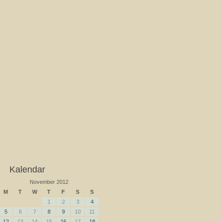
Kalendar
November 2012
M
T
W
T
F
S
S
1
2
3
4
5
6
7
8
9
10
11
12
13
14
15
16
17
18