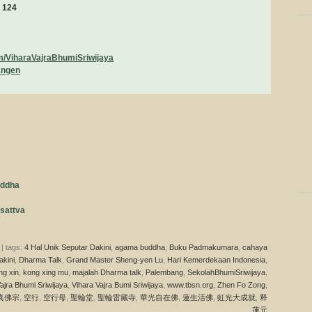
0 124
m/ViharaVajraBhumiSriwijaya
1ngen
uddha
isattva
| tags:
4 Hal Unik Seputar Dakini
,
agama buddha
,
Buku Padmakumara
,
cahaya
akini
,
Dharma Talk
,
Grand Master Sheng-yen Lu
,
Hari Kemerdekaan Indonesia
,
ng xin
,
kong xing mu
,
majalah Dharma talk
,
Palembang
,
SekolahBhumiSriwijaya
,
ajra Bhumi Sriwijaya
,
Vihara Vajra Bumi Sriwijaya
,
www.tbsn.org
,
Zhen Fo Zong
,
真佛宗
,
空行
,
空行母
,
聖輪堂
,
聖輪雷藏寺
,
華光自在佛
,
蓮生活佛
,
虹光大成就
,
释
蓮元