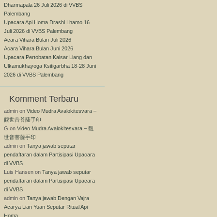
Dharmapala 26 Juli 2026 di VVBS
Palembang
Upacara Api Homa Drashi Lhamo 16
Juli 2026 di VVBS Palembang
Acara Vihara Bulan Juli 2026
Acara Vihara Bulan Juni 2026
Upacara Pertobatan Kaisar Liang dan
Ulkamukhayoga Ksitigarbha 18-28 Juni
2026 di VVBS Palembang
Komment Terbaru
admin
on
Video Mudra Avalokitesvara –
觀世音菩薩手印
G
on
Video Mudra Avalokitesvara – 觀
世音菩薩手印
admin
on
Tanya jawab seputar
pendaftaran dalam Partisipasi Upacara
di VVBS
Luis Hansen
on
Tanya jawab seputar
pendaftaran dalam Partisipasi Upacara
di VVBS
admin
on
Tanya jawab Dengan Vajra
Acarya Lian Yuan Seputar Ritual Api
Homa