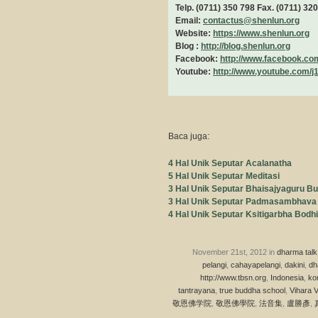
Telp. (0711) 350 798 Fax. (0711) 32
Email:
contactus@shenlun.org
Website:
https://www.shenlun.org
Blog :
http://blog.shenlun.org
Facebook:
http://www.facebook.co
Youtube:
http://www.youtube.com/j
Baca juga:
4 Hal Unik Seputar Acalanatha
5 Hal Unik Seputar Meditasi
3 Hal Unik Seputar Bhaisajyaguru B
3 Hal Unik Seputar Padmasambhava
4 Hal Unik Seputar Ksitigarbha Bodh
November 21st, 2012 in
dharma talk
pelangi
,
cahayapelangi
,
dakini
,
dh
http://www.tbsn.org
,
Indonesia
,
ko
tantrayana
,
true buddha school
,
Vihara V
敬恩佛学院
,
敬恩佛學院
,
法音集
,
盧勝彥
,