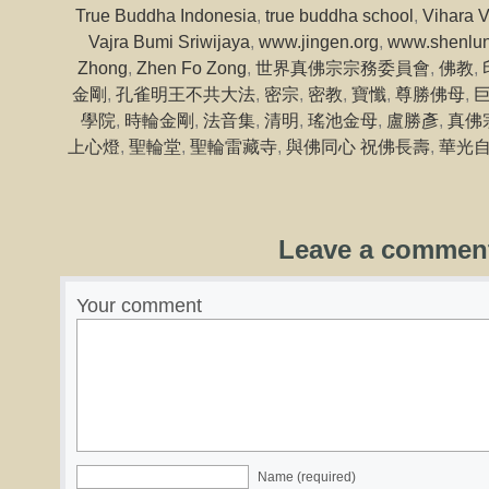
True Buddha Indonesia
,
true buddha school
,
Vihara V
Vajra Bumi Sriwijaya
,
www.jingen.org
,
www.shenlun
Zhong
,
Zhen Fo Zong
,
世界真佛宗宗務委員會
,
佛教
,
金剛
,
孔雀明王不共大法
,
密宗
,
密教
,
寶懺
,
尊勝佛母
,
學院
,
時輪金剛
,
法音集
,
清明
,
瑤池金母
,
盧勝彥
,
真佛
上心燈
,
聖輪堂
,
聖輪雷藏寺
,
與佛同心 祝佛長壽
,
華光
Leave a commen
Your comment
Name (required)