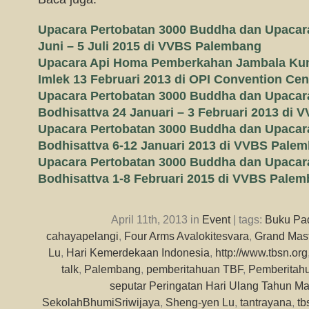
Upacara Pertobatan 3000 Buddha dan Upacar
Juni – 5 Juli 2015 di VVBS Palembang
Upacara Api Homa Pemberkahan Jambala Kun
Imlek 13 Februari 2013 di OPI Convention Ce
Upacara Pertobatan 3000 Buddha dan Upacar
Bodhisattva 24 Januari – 3 Februari 2013 di
Upacara Pertobatan 3000 Buddha dan Upacar
Bodhisattva 6-12 Januari 2013 di VVBS Pale
Upacara Pertobatan 3000 Buddha dan Upacar
Bodhisattva 1-8 Februari 2015 di VVBS Pale
April 11th, 2013 in
Event
| tags:
Buku Pa
cahayapelangi
,
Four Arms Avalokitesvara
,
Grand Mas
Lu
,
Hari Kemerdekaan Indonesia
,
http://www.tbsn.org
talk
,
Palembang
,
pemberitahuan TBF
,
Pemberitah
seputar Peringatan Hari Ulang Tahun M
SekolahBhumiSriwijaya
,
Sheng-yen Lu
,
tantrayana
,
tb