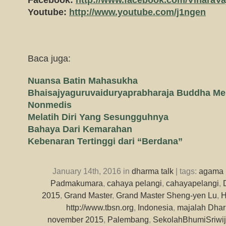
Facebook:
http://www.facebook.com/ViharaVa
Youtube:
http://www.youtube.com/j1ngen
Baca juga:
Nuansa Batin Mahasukha
Bhaisajyaguruvaiduryaprabharaja Buddha M
Nonmedis
Melatih Diri Yang Sesungguhnya
Bahaya Dari Kemarahan
Kebenaran Tertinggi dari “Berdana”
January 14th, 2016 in
dharma talk
| tags:
agama 
Padmakumara
,
cahaya pelangi
,
cahayapelangi
,
2015
,
Grand Master
,
Grand Master Sheng-yen Lu
,
H
http://www.tbsn.org
,
Indonesia
,
majalah Dhar
november 2015
,
Palembang
,
SekolahBhumiSriwi