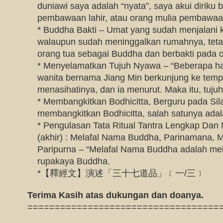
duniawi saya adalah “nyata”, saya akui diriku 
pembawaan lahir, atau orang mulia pembawaan
* Buddha Bakti – Umat yang sudah menjalani k
walaupun sudah meninggalkan rumahnya, tet
orang tua sebagai Buddha dan berbakti pada o
* Menyelamatkan Tujuh Nyawa – “Beberapa har
wanita bernama Jiang Min berkunjung ke tem
menasihatinya, dan ia menurut. Maka itu, tuju
* Membangkitkan Bodhicitta, Berguru pada Sila
membangkitkan Bodhicitta, salah satunya adal
* Pengulasan Tata Ritual Tantra Lengkap Dan
(akhir) : Melafal Nama Buddha, Parinamana, 
Paripurna – “Melafal Nama Buddha adalah mela
rupakaya Buddha.
*【釋經文】演述「三十七道品」﹝一/三﹞
Terima Kasih atas dukungan dan doanya.
===================================