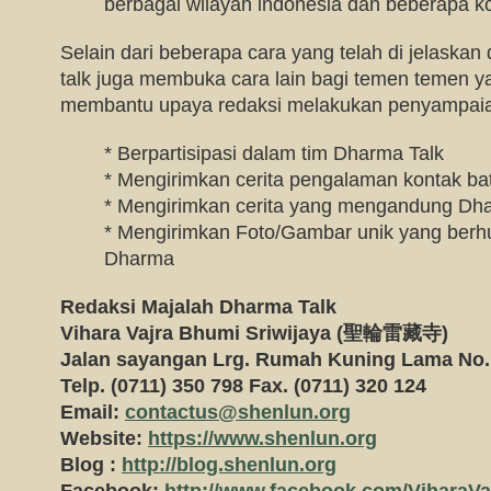
berbagai wilayah indonesia dan beberapa ko
Selain dari beberapa cara yang telah di jelaskan
talk juga membuka cara lain bagi temen temen y
membantu upaya redaksi melakukan penyampai
* Berpartisipasi dalam tim Dharma Talk
* Mengirimkan cerita pengalaman kontak bat
* Mengirimkan cerita yang mengandung Dh
* Mengirimkan Foto/Gambar unik yang ber
Dharma
Redaksi Majalah Dharma Talk
Vihara Vajra Bhumi Sriwijaya (
聖輪雷藏寺)
Jalan sayangan Lrg. Rumah Kuning Lama No
Telp. (0711) 350 798 Fax. (0711) 320 124
Email:
contactus@shenlun.org
Website:
https://www.shenlun.org
Blog :
http://blog.shenlun.org