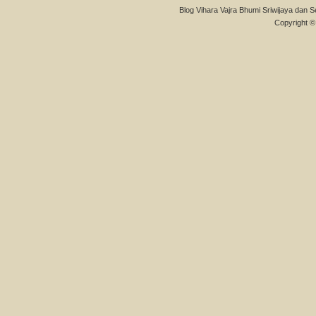
Blog Vihara Vajra Bhumi Sriwijaya dan S
Copyright © 