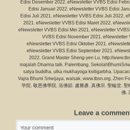
Edisi Desember 2022
,
eNewsletter VVBS Edisi Febru
Edisi Januari 2022
,
eNewsletter VVBS Edisi Janu
Edisi Juli 2021
,
eNewsletter VVBS Edisi Juli 2022
,
e
2021
,
eNewsletter VVBS Edisi Maret 2022
,
eNewsle
eNewsletter VVBS Edisi Mei 2021
,
eNewsletter VVBS 
VVBS Edisi November 2021
,
eNewsletter
eNewsletter VVBS Edisi Oktober 2021
,
eNewslett
eNewsletter VVBS Edisi September 2021
,
eNewsl
2022
,
Grand Master Sheng-yen Lu
,
http://www.tb
majalah Dharma talk
,
Palembang
,
SekolahBhumiSriw
satya buddha
,
ulka mukhayoga ksitigarbha
,
Upacar
Vajra Bhumi Sriwijaya
,
waisak
,
www.tbsn.org
,
Zhen Fo
学院
,
敬恩佛學院
,
浴佛節
,
盧勝彥
,
真佛宗
,
聖輪堂
,
聖
佛
,
Leave a commen
Your comment