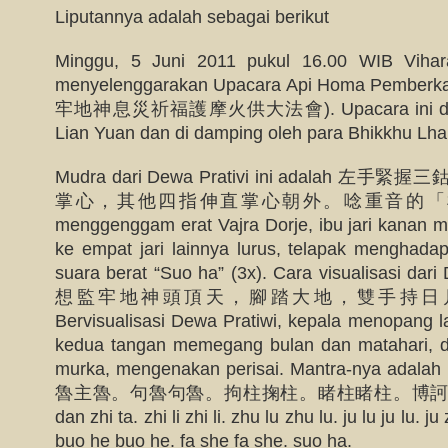
Liputannya adalah sebagai berikut
Minggu, 5 Juni 2011 pukul 16.00 WIB Vihar
menyelenggarakan Upacara Api Homa Pemberk
牢地神息災祈福護摩火供大法會). Upacara ini dipimpi
Lian Yuan dan di damping oleh para Bhikkhu Lh
Mudra dari Dewa Prativi ini adalah
掌心，其他四指伸直掌心朝外。唸重音的「梭哈」(三
menggenggam erat Vajra Dorje, ibu jari kanan 
ke empat jari lainnya lurus, telapak menghada
suara berat “Suo ha” (3x). Cara visualisasi dari
想監牢地神頭頂天，腳踏大地，雙手持日
Bervisualisasi Dewa Pratiwi, kepala menopang l
kedua tangan memegang bulan dan matahari, d
murka, mengenakan perisai. Mantra-ny
魯主魯。句魯句魯。拘柱掬柱。睹柱睹柱。博
dan zhi ta. zhi li zhi li. zhu lu zhu lu. ju lu ju lu. 
buo he buo he. fa she fa she. suo ha.