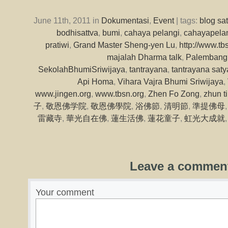
June 11th, 2011 in
Dokumentasi
,
Event
| tags:
blog sa
bodhisattva
,
bumi
,
cahaya pelangi
,
cahayapela
pratiwi
,
Grand Master Sheng-yen Lu
,
http://www.tb
majalah Dharma talk
,
Palembang
SekolahBhumiSriwijaya
,
tantrayana
,
tantrayana sat
Api Homa
,
Vihara Vajra Bhumi Sriwijaya
,
www.jingen.org
,
www.tbsn.org
,
Zhen Fo Zong
,
zhun t
子
,
敬恩佛学院
,
敬恩佛學院
,
浴佛節
,
清明節
,
準提佛母
雷藏寺
,
華光自在佛
,
蓮生活佛
,
蓮花童子
,
虹光大成就
Leave a commen
Your comment