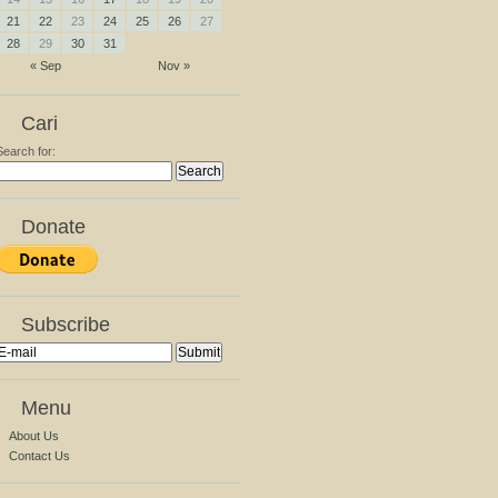
21
22
23
24
25
26
27
28
29
30
31
« Sep
Nov »
Cari
Search for:
Donate
Subscribe
Menu
About Us
Contact Us