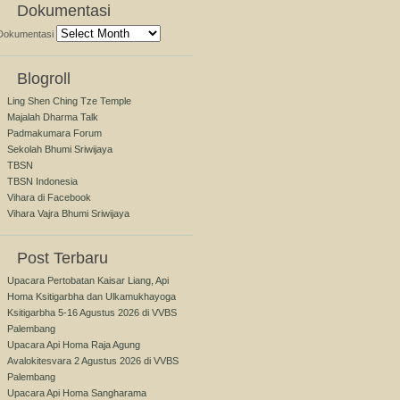
Dokumentasi
Dokumentasi
Blogroll
Ling Shen Ching Tze Temple
Majalah Dharma Talk
Padmakumara Forum
Sekolah Bhumi Sriwijaya
TBSN
TBSN Indonesia
Vihara di Facebook
Vihara Vajra Bhumi Sriwijaya
Post Terbaru
Upacara Pertobatan Kaisar Liang, Api
Homa Ksitigarbha dan Ulkamukhayoga
Ksitigarbha 5-16 Agustus 2026 di VVBS
Palembang
Upacara Api Homa Raja Agung
Avalokitesvara 2 Agustus 2026 di VVBS
Palembang
Upacara Api Homa Sangharama