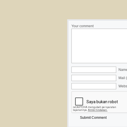
Your comment
Name 
Mail 
Webs