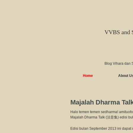
VVBS and 
Blog Vihara dan 
Home
About U
Majalah Dharma Talk
Halo temen temen sedharma! amituofo
Majalah Dharma Talk (法音集) edisi bula
Edisi bulan September 2013 ini dapat 