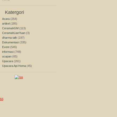
Katergori
Acara
(254)
artikel
(185)
CeramahGM
(113)
CeramahLianYuan
(3)
dharma talk
(197)
Dokumentasi
(335)
Event
(545)
informasi
(748)
ucapan
(65)
Upacara
(261)
Upacara Api Homa
(45)
SS