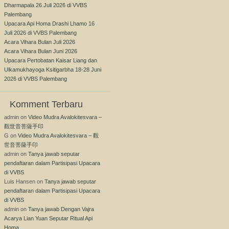
Dharmapala 26 Juli 2026 di VVBS
Palembang
Upacara Api Homa Drashi Lhamo 16
Juli 2026 di VVBS Palembang
Acara Vihara Bulan Juli 2026
Acara Vihara Bulan Juni 2026
Upacara Pertobatan Kaisar Liang dan
Ulkamukhayoga Ksitigarbha 18-28 Juni
2026 di VVBS Palembang
Komment Terbaru
admin
on
Video Mudra Avalokitesvara –
觀世音菩薩手印
G
on
Video Mudra Avalokitesvara – 觀
世音菩薩手印
admin
on
Tanya jawab seputar
pendaftaran dalam Partisipasi Upacara
di VVBS
Luis Hansen
on
Tanya jawab seputar
pendaftaran dalam Partisipasi Upacara
di VVBS
admin
on
Tanya jawab Dengan Vajra
Acarya Lian Yuan Seputar Ritual Api
Homa