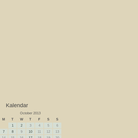
Kalendar
October 2013
M
T
W
T
F
S
S
1
2
3
4
5
6
7
8
9
10
11
12
13
14
15
16
17
18
19
20