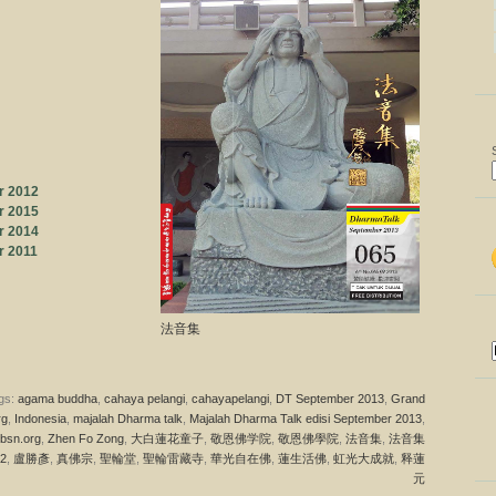
r 2012
r 2015
r 2014
r 2011
法音集
ags:
agama buddha
,
cahaya pelangi
,
cahayapelangi
,
DT September 2013
,
Grand
rg
,
Indonesia
,
majalah Dharma talk
,
Majalah Dharma Talk edisi September 2013
,
bsn.org
,
Zhen Fo Zong
,
大白蓮花童子
,
敬恩佛学院
,
敬恩佛學院
,
法音集
,
法音集
2
,
盧勝彥
,
真佛宗
,
聖輪堂
,
聖輪雷藏寺
,
華光自在佛
,
蓮生活佛
,
虹光大成就
,
释蓮
元