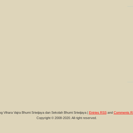
og Vihara Vajra Bhumi Sriwijaya dan Sekolah Bhumi Sriwijaya |
Entries RSS
and
Comments R
Copyright © 2008-2020. All right reserved.