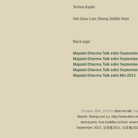
Terima Kasih
Om Guru Lian Sheng Siddhi Hum
Baca juga:
Majalah Dharma Talk edisi Septembe
Majalah Dharma Talk edisi Septembe
Majalah Dharma Talk edisi Septembe
Majalah Dharma Talk edisi Septembe
Majalah Dharma Talk edisi Mei 2013
October 25th, 2013 in
dharma talk
| t
Master Sheng-yen Lu
,
http://www.tbsn.o
tantrayana
,
true buddha school
,
www.t
September 2013
,
法音集2011
,
法音集201