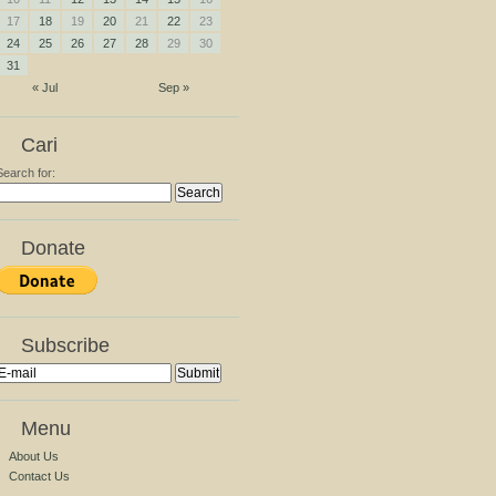
17
18
19
20
21
22
23
24
25
26
27
28
29
30
31
« Jul
Sep »
Cari
Search for:
Donate
Subscribe
Menu
About Us
Contact Us