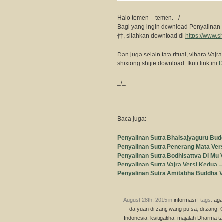
Halo temen – temen. _/_
Bagi yang ingin download Penyali
件, silahkan download di
https://www.s
Dan juga selain tata ritual, vihara Va
shixiong shijie download. Ikuti link ini
D
_/_
Baca juga:
Penyalinan Sutra Bhaisajyagu
Penyalinan Sutra Penerang Mata
Penyalinan Sutra Bodhisattva Di
Penyalinan Sutra Vajra Versi
Penyalinan Sutra Amitabha Bud
August 28th, 2015 in
informasi
| tags:
ag
da yuan di zang wang pu sa
,
di zang
,
Indonesia
,
ksitigabha
,
majalah Dharma ta