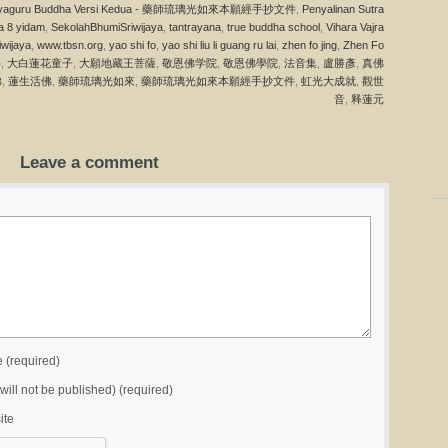
aisajyaguru Buddha Versi Kedua - 藥師琉璃光如來本願經手抄文件
,
Penyalinan Sutra
a 8 yidam
,
SekolahBhumiSriwijaya
,
tantrayana
,
true buddha school
,
Vihara Vajra
iwijaya
,
www.tbsn.org
,
yao shi fo
,
yao shi liu li guang ru lai
,
zhen fo jing
,
Zhen Fo
件
,
大白蓮花童子
,
大願地藏王菩薩
,
敬恩佛学院
,
敬恩佛學院
,
法音集
,
盧勝彥
,
真佛
佛
,
蓮生活佛
,
藥師琉璃光如來
,
藥師琉璃光如來本願經手抄文件
,
虹光大成就
,
觀世
音
,
释蓮元
Leave a comment
(required)
(will not be published) (required)
ite