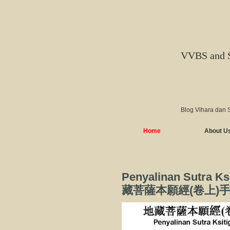
VVBS and 
Blog Vihara dan 
Home
About U
Penyalinan Sutra Ks
藏菩薩本願經(卷上)