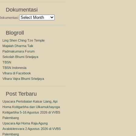
Dokumentasi
Dokumentasi
Blogroll
Ling Shen Ching Tze Temple
Majalah Dharma Talk
Padmakumara Forum
Sekolah Bhumi Sriwijaya
TBSN
TBSN Indonesia
Vihara di Facebook
Vihara Vajra Bhumi Sriwijaya
Post Terbaru
Upacara Pertobatan Kaisar Liang, Api
Homa Ksitigarbha dan Ulkamukhayoga
Ksitigarbha 5-16 Agustus 2026 di VVBS
Palembang
Upacara Api Homa Raja Agung
Avalokitesvara 2 Agustus 2026 di VVBS
Palembang