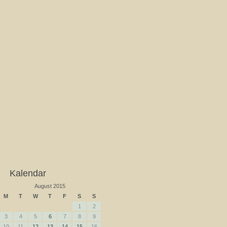
Kalendar
August 2015
M
T
W
T
F
S
S
1
2
3
4
5
6
7
8
9
10
11
12
13
14
15
16