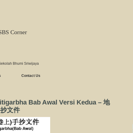
SBS Corner
Sekolah Bhumi Sriwijaya
s
Contact Us
itigarbha Bab Awal Versi Kedua – 地
手抄文件