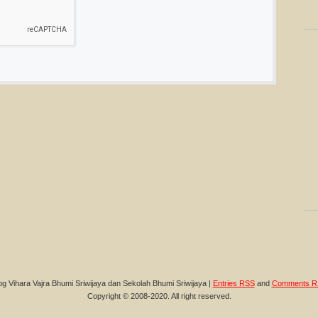
og Vihara Vajra Bhumi Sriwijaya dan Sekolah Bhumi Sriwijaya |
Entries RSS
and
Comments R
Copyright © 2008-2020. All right reserved.