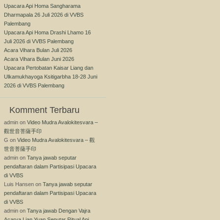
Upacara Api Homa Sangharama
Dharmapala 26 Juli 2026 di VVBS
Palembang
Upacara Api Homa Drashi Lhamo 16
Juli 2026 di VVBS Palembang
Acara Vihara Bulan Juli 2026
Acara Vihara Bulan Juni 2026
Upacara Pertobatan Kaisar Liang dan
Ulkamukhayoga Ksitigarbha 18-28 Juni
2026 di VVBS Palembang
Komment Terbaru
admin
on
Video Mudra Avalokitesvara –
觀世音菩薩手印
G
on
Video Mudra Avalokitesvara – 觀
世音菩薩手印
admin
on
Tanya jawab seputar
pendaftaran dalam Partisipasi Upacara
di VVBS
Luis Hansen
on
Tanya jawab seputar
pendaftaran dalam Partisipasi Upacara
di VVBS
admin
on
Tanya jawab Dengan Vajra
Acarya Lian Yuan Seputar Ritual Api