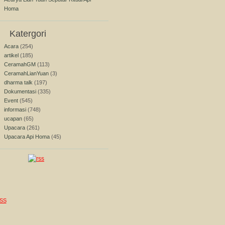
Homa
Katergori
Acara
(254)
artikel
(185)
CeramahGM
(113)
CeramahLianYuan
(3)
dharma talk
(197)
Dokumentasi
(335)
Event
(545)
informasi
(748)
ucapan
(65)
Upacara
(261)
Upacara Api Homa
(45)
SS