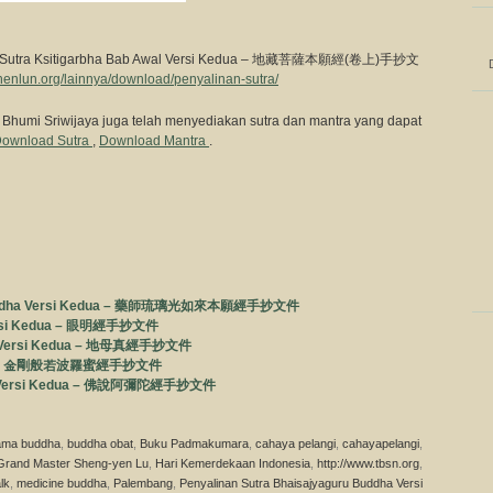
nan Sutra Ksitigarbha Bab Awal Versi Kedua – 地藏菩薩本願經(卷上)手抄文
henlun.org/lainnya/download/penyalinan-sutra/
jra Bhumi Sriwijaya juga telah menyediakan sutra dan mantra yang dapat
ownload Sutra
,
Download Mantra
.
ru Buddha Versi Kedua – 藥師琉璃光如來本願經手抄文件
 Versi Kedua – 眼明經手抄文件
 Mu Versi Kedua – 地母真經手抄文件
 Kedua – 金剛般若波羅蜜經手抄文件
dha Versi Kedua – 佛說阿彌陀經手抄文件
ama buddha
,
buddha obat
,
Buku Padmakumara
,
cahaya pelangi
,
cahayapelangi
,
Grand Master Sheng-yen Lu
,
Hari Kemerdekaan Indonesia
,
http://www.tbsn.org
,
lk
,
medicine buddha
,
Palembang
,
Penyalinan Sutra Bhaisajyaguru Buddha Versi