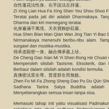
自性蓮花法性身。右手說法左持蓮。
Zi Xing Lian Hua Fa Xing Shen You Shou Shuo F
Teratai pada jati diri adalah Dharmakaya. T
Dharma dan kiri memegang teratai.
化身遍滿千萬境。天衣寶飾妙莊嚴。
Hua Shen Bian Man Qian Wan Jing Tian Yi Bao 
Nirmanakaya menenuhi beribu-ribu alam. Ta
surgawi dan mustika-mustika.
得承道顯密一身。融合傳承最上珍。
De Cheng Dao Xian Mi Yi Shen Rong He Chuan
Memperoleh silsilah Taoisme, Eksoterik, dan E
Berbaur dalam silsilah adalah kondisi termulia.
真佛密法眾生導。普度群生而無餘。
Zhen Fo Mi Fa Zhong Sheng Dao Pu Du Qün Sh
Sadhana Tantra Satya Buddha adalah p
Menyeberangkan semua insan tanpa sisa.
Memasuki tahap inti yaitu visualisasi Padmaku