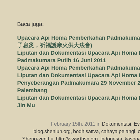
Baca juga:
Upacara Api Homa Pemberkahan Padmaku
子息災，祈福護摩火供大法會)
Liputan dan Dokumentasi Upacara Api Homa
Padmakumara Putih 16 Juni 2011
Upacara Api Homa Pemberkahan Padmakumara
Liputan dan Dokumentasi Upacara Api Homa
Penyeberangan Padmakumara 29 November 2
Palembang
Liputan dan Dokumentasi Upacara Api Homa
Jin Mu
February 15th, 2011 in
Dokumentasi
,
Ev
blog.shenlun.org
,
bodhisattva
,
cahaya pelangi
,
Sheng-yen Lu
,
http://www.tbsn.org
,
Indonesia
,
kasog