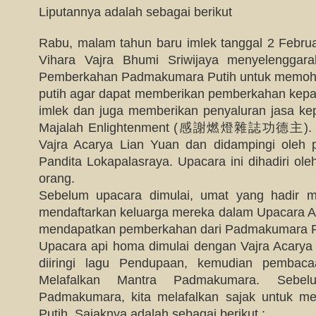
Liputannya adalah sebagai berikut
Rabu, malam tahun baru imlek tanggal 2 Februa
Vihara Vajra Bhumi Sriwijaya menyelengga
Pemberkahan Padmakumara Putih untuk memo
putih agar dapat memberikan pemberkahan kepad
imlek dan juga memberikan penyaluran jasa k
Majalah Enlightenment (感謝燃燈雜誌功德主). Upac
Vajra Acarya Lian Yuan dan didampingi oleh
Pandita Lokapalasraya. Upacara ini dihadiri ole
orang.
Sebelum upacara dimulai, umat yang hadir 
mendaftarkan keluarga mereka dalam Upacara Ap
mendapatkan pemberkahan dari Padmakumara P
Upacara api homa dimulai dengan Vajra Acar
diiringi lagu Pendupaan, kemudian pembac
Melafalkan Mantra Padmakumara. Sebel
Padmakumara, kita melafalkan sajak untuk 
Putih. Sajaknya adalah sebagai berikut :