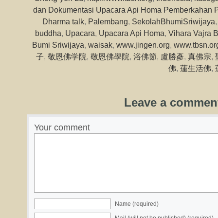
dan Dokumentasi Upacara Api Homa Pemberkahan 
Dharma talk
,
Palembang
,
SekolahBhumiSriwijaya
buddha
,
Upacara
,
Upacara Api Homa
,
Vihara Vajra 
Bumi Sriwijaya
,
waisak
,
www.jingen.org
,
www.tbsn.or
子
,
敬恩佛学院
,
敬恩佛學院
,
浴佛節
,
盧勝彥
,
真佛宗
,
佛
,
蓮生活佛
,
Leave a commen
Your comment
Name (required)