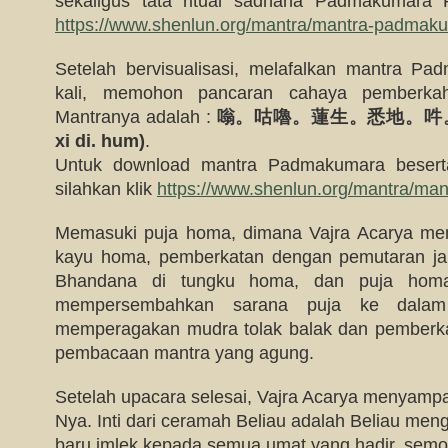
sekaligus tata ritual sadhana Padmakumara 
https://www.shenlun.org/mantra/mantra-padmak
Setelah bervisualisasi, melafalkan mantra P
kali, memohon pancaran cahaya pemberka
Mantranya adalah :
嗡。咕嚕。蓮生。悉地。吽。(om. g
xi di. hum)
.
Untuk download mantra Padmakumara beserta
silahkan klik
https://www.shenlun.org/mantra/ma
Memasuki puja homa, dimana Vajra Acarya mem
kayu homa, pemberkatan dengan pemutaran j
Bhandana di tungku homa, dan puja homa 
mempersembahkan sarana puja ke dalam
memperagakan mudra tolak balak dan pemberkah
pembacaan mantra yang agung.
Setelah upacara selesai, Vajra Acarya menyam
Nya. Inti dari ceramah Beliau adalah Beliau me
baru imlek kepada semua umat yang hadir, semog